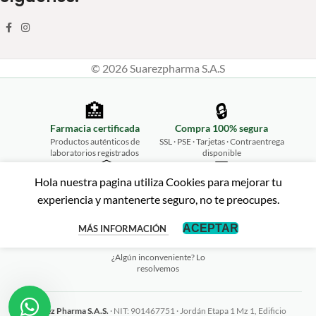
© 2026 Suarezpharma S.A.S
🏥
🔒
Farmacia certificada
Compra 100% segura
Productos auténticos de
SSL · PSE · Tarjetas · Contraentrega
laboratorios registrados
disponible
📦
💬
Hola nuestra pagina utiliza Cookies para mejorar tu
Envíos a todo Colombia
Atención personalizada
experiencia y mantenerte seguro, no te preocupes.
Desde Ibagué hasta tu puerta,
WhatsApp 315 461 2675
rápido y seguro
↩️
ACEPTAR
MÁS INFORMACIÓN
Garantía de satisfacción
¿Algún inconveniente? Lo
resolvemos
Suarez Pharma S.A.S.
· NIT: 901467751 · Jordán Etapa 1 Mz 1, Edificio