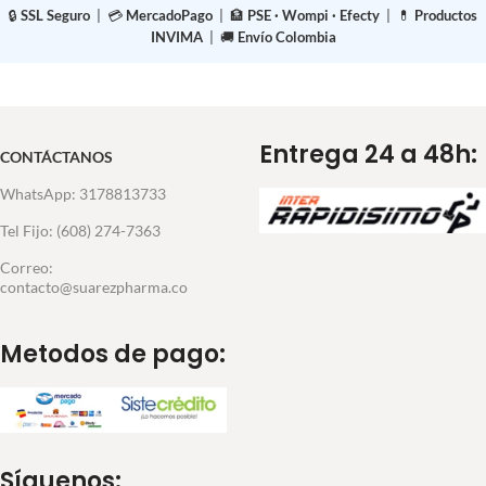
🔒
SSL Seguro
| 💳
MercadoPago
| 🏦
PSE · Wompi · Efecty
| 💊
Productos
INVIMA
| 🚚
Envío Colombia
Entrega 24 a 48h:
CONTÁCTANOS
WhatsApp: 3178813733
Tel Fijo: (608) 274-7363
Correo:
contacto@suarezpharma.co
Metodos de pago:
Síguenos: