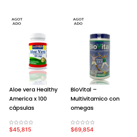
AÑADIR AL CARRITO
AÑADIR AL CARRITO
AGOT
AGOT
ADO
ADO
Aloe vera Healthy
BioVital –
America x 100
Multivitamico con
cápsulas
omegas
$
45,815
$
69,854