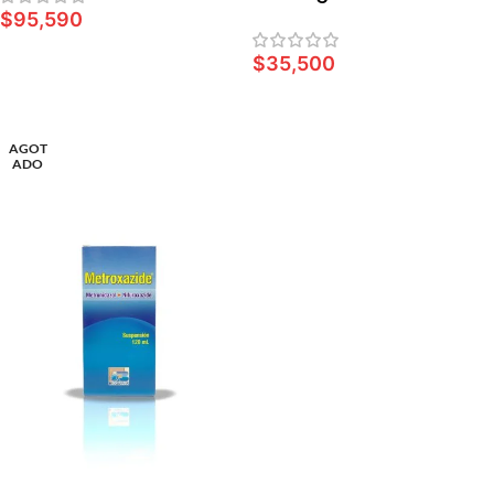
$
95,590
AÑADIR AL CARRITO
$
35,500
LEER MÁS
AGOT
ADO