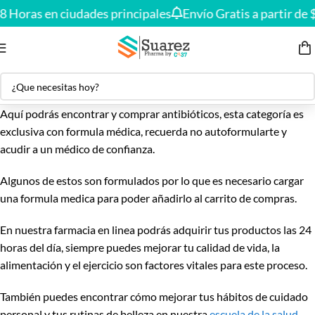
Envío gratis en compras desde
$150.000
🚚
8 Horas en ciudades principales
Envío Gratis a partir de
Aquí podrás encontrar y comprar antibióticos, esta categoría es
exclusiva con formula médica, recuerda no autoformularte y
acudir a un médico de confianza.
Algunos de estos son formulados por lo que es necesario cargar
una formula medica para poder añadirlo al carrito de compras.
En nuestra farmacia en linea podrás adquirir tus productos las 24
horas del día, siempre puedes mejorar tu calidad de vida, la
alimentación y el ejercicio son factores vitales para este proceso.
También puedes encontrar cómo mejorar tus hábitos de cuidado
personal y tus rutinas de belleza en nuestra
escuela de la salud
.