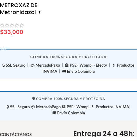
METROXAZIDE
Metronidazol +
Nifuroxazide suspensión
x 120 ml
$
33,000
LEER MÁS
COMPRA 100% SEGURA Y PROTEGIDA
🔒
SSL Seguro
| 💳
MercadoPago
| 🏦
PSE · Wompi · Efecty
| 💊
Productos
INVIMA
| 🚚
Envío Colombia
🛡️ COMPRA 100% SEGURA Y PROTEGIDA
🔒
SSL Seguro
|
💳
MercadoPago
|
🏦
PSE · Wompi
|
💊
Productos INVIMA
|
🚚
Envío Colombia
Entrega 24 a 48h:
CONTÁCTANOS