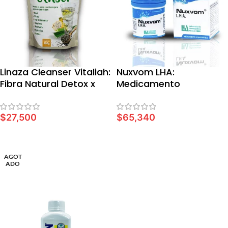
Linaza Cleanser Vitaliah:
Nuxvom LHA:
Fibra Natural Detox x
Medicamento
450 gr
Homeopático Digestivo
x 60 Comprimidos
$
27,500
$
65,340
AÑADIR AL CARRITO
AÑADIR AL CARRITO
AGOT
ADO