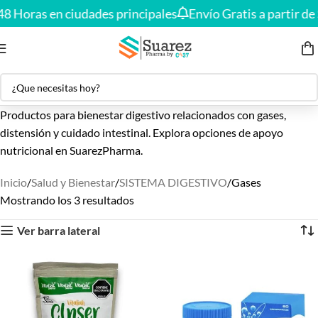
Envío gratis en compras desde
$150.000
🚚
48 Horas en ciudades principales
Envío Gratis a partir de
Productos para bienestar digestivo relacionados con gases,
distensión y cuidado intestinal. Explora opciones de apoyo
nutricional en SuarezPharma.
Inicio
Salud y Bienestar
SISTEMA DIGESTIVO
Gases
Mostrando los 3 resultados
Ver barra lateral