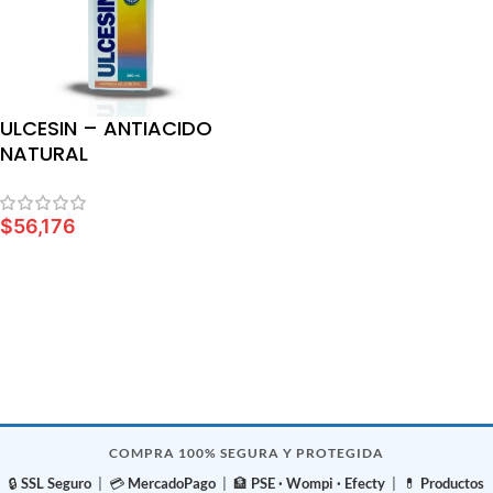
ULCESIN – ANTIACIDO
NATURAL
$
56,176
LEER MÁS
COMPRA 100% SEGURA Y PROTEGIDA
🔒
SSL Seguro
| 💳
MercadoPago
| 🏦
PSE · Wompi · Efecty
| 💊
Productos