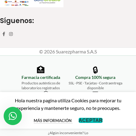
Síguenos:
© 2026 Suarezpharma S.A.S
🏥
🔒
Farmacia certificada
Compra 100% segura
Productos auténticos de
SSL · PSE · Tarjetas · Contraentrega
laboratorios registrados
disponible
📦
💬
Hola nuestra pagina utiliza Cookies para mejorar tu
Envíos a todo Colombia
Atención personalizada
experiencia y mantenerte seguro, no te preocupes.
Desde Ibagué hasta tu puerta,
WhatsApp 315 461 2675
rápido y seguro
↩️
ACEPTAR
MÁS INFORMACIÓN
Garantía de satisfacción
¿Algún inconveniente? Lo