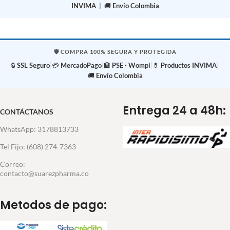
INVIMA
| 🚚
Envío Colombia
🛡️ COMPRA 100% SEGURA Y PROTEGIDA
🔒
SSL Seguro
|
💳
MercadoPago
|
🏦
PSE · Wompi
|
💊
Productos INVIMA
|
🚚
Envío Colombia
Entrega 24 a 48h:
CONTÁCTANOS
WhatsApp: 3178813733
Tel Fijo: (608) 274-7363
Correo:
contacto@suarezpharma.co
Metodos de pago: