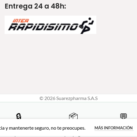
Entrega 24 a 48h:
© 2026 Suarezpharma S.A.S
🔒
📦
💬
Compra 100% segura
Envíos a todo Colombia
Atención personal
cia y mantenerte seguro, no te preocupes.
MÁS INFORMACIÓN
 PSE · Tarjetas · Contraentrega
Desde Ibagué hasta tu puerta,
WhatsApp 315 461 
disponible
rápido y seguro