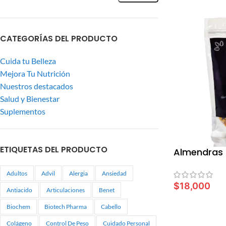
CATEGORÍAS DEL PRODUCTO
Cuida tu Belleza
Mejora Tu Nutrición
Nuestros destacados
Salud y Bienestar
Suplementos
ETIQUETAS DEL PRODUCTO
Almendras 
Adultos
Advil
Alergia
Ansiedad
$
18,000
Antiacido
Articulaciones
Benet
LEER MÁS
Biochem
Biotech Pharma
Cabello
Colágeno
Control De Peso
Cuidado Personal