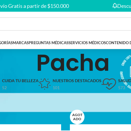
Envío gratis en compras desde
$150.000
🚚
ratis a partir de $150.000
Descuentos
GORÍAS
MARCAS
PREGUNTAS MÉDICAS
SERVICIOS MÉDICOS
CONTENIDO 
Pacha
CUIDA TU BELLEZA
NUESTROS DESTACADOS
SALUD
52
101
573
s etiquetados “Pacha”
AGOT
ADO