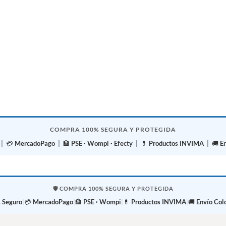
COMPRA 100% SEGURA Y PROTEGIDA
| 💳
MercadoPago
| 🏦
PSE · Wompi · Efecty
| 💊
Productos INVIMA
| 🚚
E
🛡️ COMPRA 100% SEGURA Y PROTEGIDA
 Seguro
|
💳
MercadoPago
|
🏦
PSE · Wompi
|
💊
Productos INVIMA
|
🚚
Envío Col