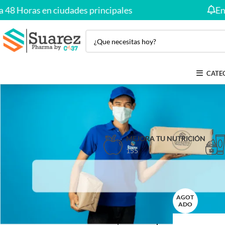
 Horas en ciudades principales
Envío G
CATE
MEJORA TU NUTRICIÓN
155
Inicio
Producto
FILTRAR POR PRECIO
AGOT
ADO
Precio:
—
FILTRAR