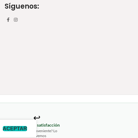
Síguenos:
↩️
izada
Garantía de satisfacción
ACEPTAR
2675
¿Algún inconveniente? Lo
resolvemos