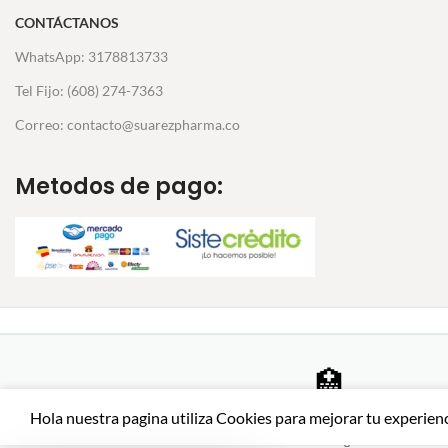
CONTÁCTANOS
WhatsApp: 3178813733
Tel Fijo: (608) 274-7363
Correo: contacto@suarezpharma.co
Metodos de pago:
🏥
Farmacia certificada
Hola nuestra pagina utiliza Cookies para mejorar tu experien
Productos auténticos de
SSL ·
laboratorios registrados