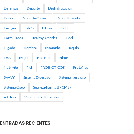
Defensas
Deporte
Deshidratación
Dolex
Dolor De Cabeza
Dolor Muscular
Energia
Estrés
Fibras
Fiebre
Formulados
Healthy America
Heel
Higado
Hombre
Insomnio
Jaquin
LHA
Mujer
Naturfar
Niños
Nutrivita
Piel
PROBIOTICOS
Proteínas
SAVVY
Sistema Digestivo
Sistema Nervioso
Sistema Oseo
Suarezpharma By CM37
Vitaliah
Vitaminas Y Minerales
ENTRADAS RECIENTES