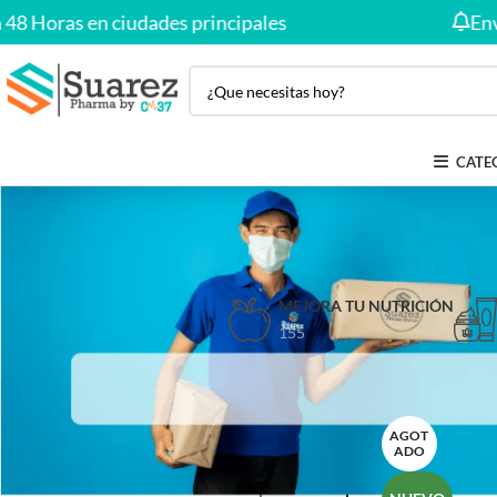
Horas en ciudades principales
Envío Gr
CATE
MEJORA TU NUTRICIÓN
155
Inicio
Producto
FILTRAR POR PRECIO
AGOT
ADO
Precio:
—
FILTRAR