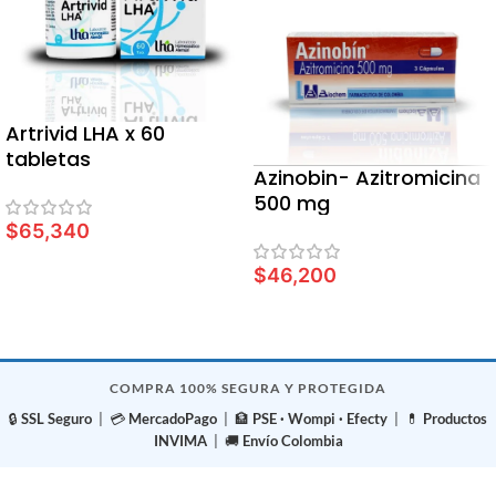
Artrivid LHA x 60
tabletas
Azinobin- Azitromicina
500 mg
$
65,340
AÑADIR AL CARRITO
$
46,200
LEER MÁS
COMPRA 100% SEGURA Y PROTEGIDA
🔒
SSL Seguro
| 💳
MercadoPago
| 🏦
PSE · Wompi · Efecty
| 💊
Productos
INVIMA
| 🚚
Envío Colombia