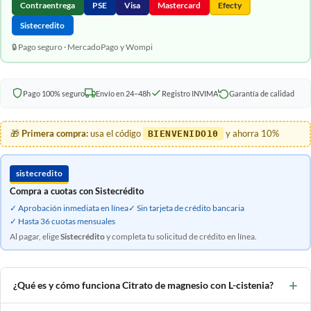
Contraentrega
PSE
Visa
Mastercard
Efecty
Sistecredito
🔒 Pago seguro · MercadoPago y Wompi
Pago 100% seguro
Envío en 24–48h
Registro INVIMA
Garantía de calidad
🎁
Primera compra:
usa el código
y ahorra 10%
BIENVENIDO10
sistecredito
Compra a cuotas con Sistecrédito
✓ Aprobación inmediata en línea
✓ Sin tarjeta de crédito bancaria
✓ Hasta 36 cuotas mensuales
Al pagar, elige
Sistecrédito
y completa tu solicitud de crédito en línea.
+
¿Qué es y cómo funciona Citrato de magnesio con L-cistenia?