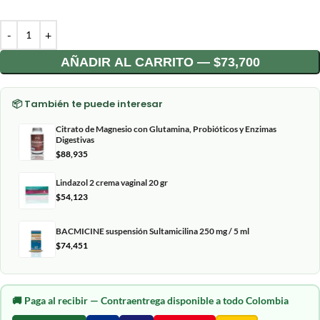
AÑADIR AL CARRITO — $73,700
📦 También te puede interesar
Citrato de Magnesio con Glutamina, Probióticos y Enzimas
Digestivas
$
88,935
Lindazol 2 crema vaginal 20 gr
$
54,123
BACMICINE suspensión Sultamicilina 250 mg / 5 ml
$
74,451
🚚
Paga al recibir
— Contraentrega disponible a todo Colombia