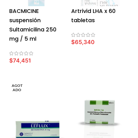
BACMICINE
Artrivid LHA x 60
suspensión
tabletas
Sultamicilina 250
mg / 5 ml
$
65,340
AÑADIR AL CARRITO
$
74,451
AÑADIR AL CARRITO
AGOT
ADO