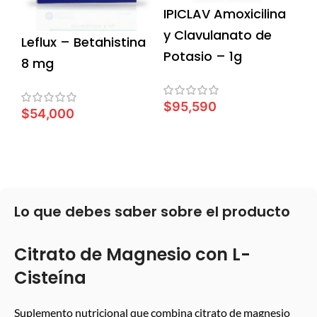
IPICLAV Amoxicilina
y Clavulanato de
Leflux – Betahistina
Potasio – 1g
8 mg
$
95,590
$
54,000
AÑADIR AL CARRITO
LEER MÁS
Lo que debes saber sobre el producto
Citrato de Magnesio con L-
Cisteína
Suplemento nutricional que combina citrato de magnesio