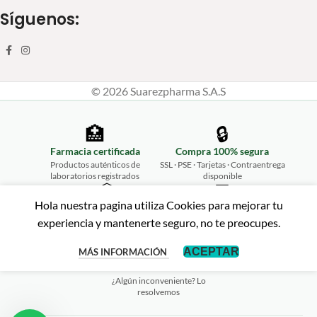
Síguenos:
© 2026 Suarezpharma S.A.S
🏥
🔒
Farmacia certificada
Compra 100% segura
Productos auténticos de
SSL · PSE · Tarjetas · Contraentrega
laboratorios registrados
disponible
📦
💬
Hola nuestra pagina utiliza Cookies para mejorar tu
Envíos a todo Colombia
Atención personalizada
experiencia y mantenerte seguro, no te preocupes.
Desde Ibagué hasta tu puerta,
WhatsApp 315 461 2675
rápido y seguro
↩️
ACEPTAR
MÁS INFORMACIÓN
Garantía de satisfacción
¿Algún inconveniente? Lo
resolvemos