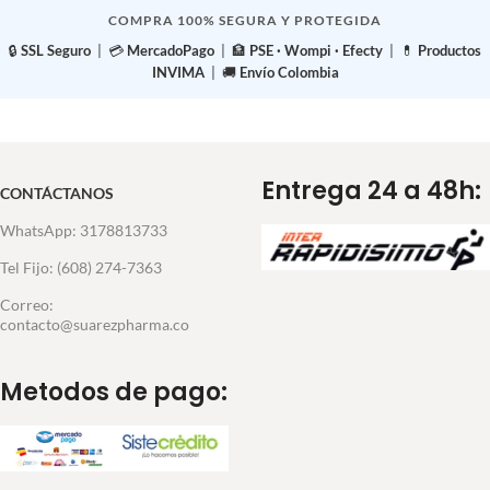
COMPRA 100% SEGURA Y PROTEGIDA
🔒
SSL Seguro
| 💳
MercadoPago
| 🏦
PSE · Wompi · Efecty
| 💊
Productos
INVIMA
| 🚚
Envío Colombia
Entrega 24 a 48h:
CONTÁCTANOS
WhatsApp: 3178813733
Tel Fijo: (608) 274-7363
Correo:
contacto@suarezpharma.co
Metodos de pago: