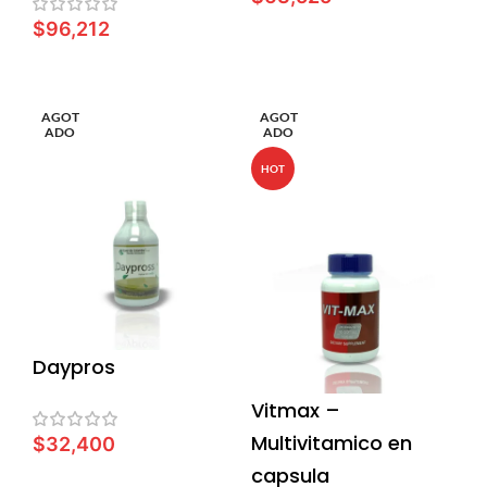
$
96,212
LEER MÁS
LEER MÁS
AGOT
AGOT
ADO
ADO
HOT
Daypros
Vitmax –
Multivitamico en
$
32,400
capsula
LEER MÁS