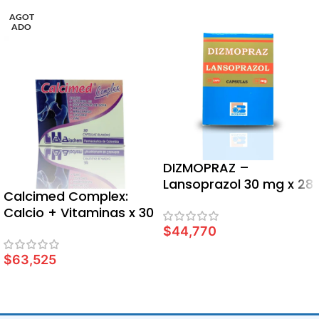
AGOT
ADO
DIZMOPRAZ –
Lansoprazol 30 mg x 28
Calcimed Complex:
caps
Calcio + Vitaminas x 30
Cápsulas
$
44,770
AÑADIR AL CARRITO
$
63,525
LEER MÁS