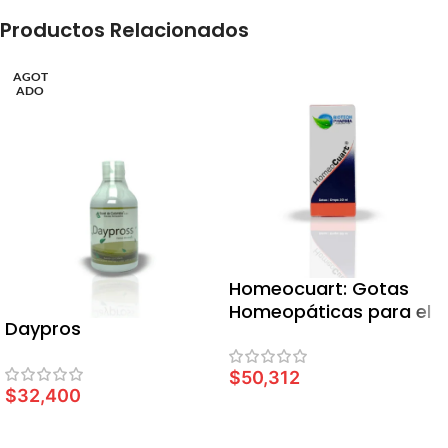
Productos Relacionados
AGOT
ADO
Homeocuart: Gotas
Homeopáticas para el
Daypros
Insomnio y
Agotamiento Nervioso
$
50,312
x 60 ml
$
32,400
AÑADIR AL CARRITO
LEER MÁS