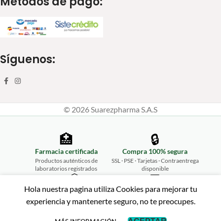
Metodos de pago:
Síguenos:
© 2026 Suarezpharma S.A.S
🏥
🔒
Farmacia certificada
Compra 100% segura
Productos auténticos de
SSL · PSE · Tarjetas · Contraentrega
laboratorios registrados
disponible
📦
💬
Hola nuestra pagina utiliza Cookies para mejorar tu
Envíos a todo Colombia
Atención personalizada
experiencia y mantenerte seguro, no te preocupes.
Desde Ibagué hasta tu puerta,
WhatsApp 315 461 2675
rápido y seguro
↩️