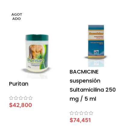
AGOT
ADO
BACMICINE
suspensión
Puritan
Sultamicilina 250
mg / 5 ml
$
42,800
LEER MÁS
$
74,451
AÑADIR AL CARRITO