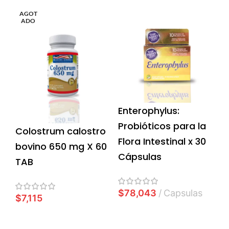
AGOT
ADO
Enterophylus:
Probióticos para la
Colostrum calostro
Flora Intestinal x 30
bovino 650 mg X 60
Cápsulas
TAB
$
78,043
Capsulas
$
7,115
AÑADIR AL CARRITO
LEER MÁS