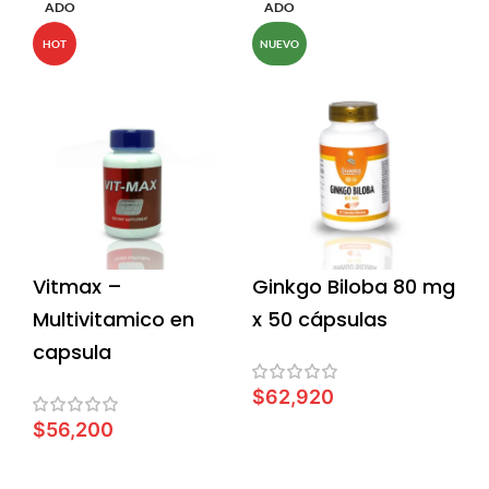
ADO
ADO
HOT
NUEVO
Vitmax –
Ginkgo Biloba 80 mg
Multivitamico en
x 50 cápsulas
capsula
$
62,920
$
56,200
LEER MÁS
LEER MÁS