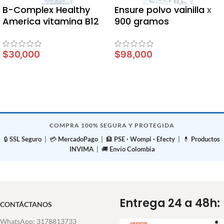
B-Complex Healthy
Ensure polvo vainilla x
America vitamina B12
900 gramos
$
30,000
$
98,000
LEER MÁS
LEER MÁS
COMPRA 100% SEGURA Y PROTEGIDA
🔒
SSL Seguro
| 💳
MercadoPago
| 🏦
PSE · Wompi · Efecty
| 💊
Productos
INVIMA
| 🚚
Envío Colombia
Entrega 24 a 48h:
CONTÁCTANOS
WhatsApp: 3178813733