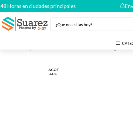
oras en ciudades principales
Envío Gr
CATE
Inicio
Salud y Bienestar
PROCAINA 1% X 100ML – legs esthet
AGOT
ADO