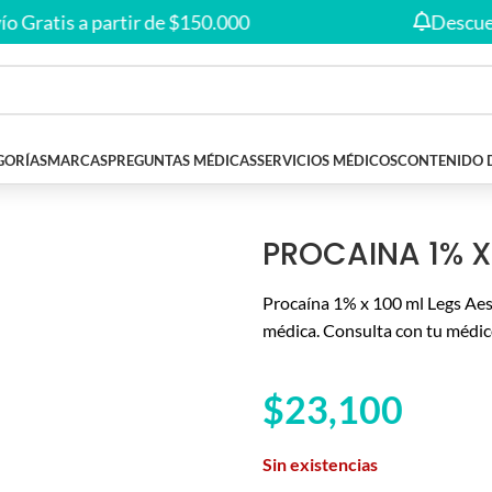
Envío gratis en compras desde
$150.000
🚚
atis a partir de $150.000
Descuentos 
GORÍAS
MARCAS
PREGUNTAS MÉDICAS
SERVICIOS MÉDICOS
CONTENIDO 
ic
PROCAINA 1% X 
Procaína 1% x 100 ml Legs Aest
médica. Consulta con tu médic
$
23,100
Sin existencias