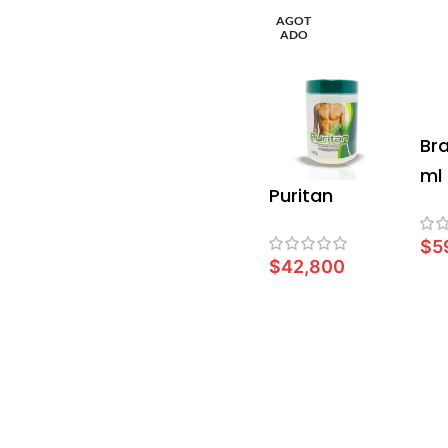
AGOT
ADO
Br
ml
Puritan
$
5
$
42,800
LEER MÁS