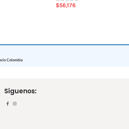
0
$
56,176
S
LEER MÁS
nvío Colombia
Síguenos: