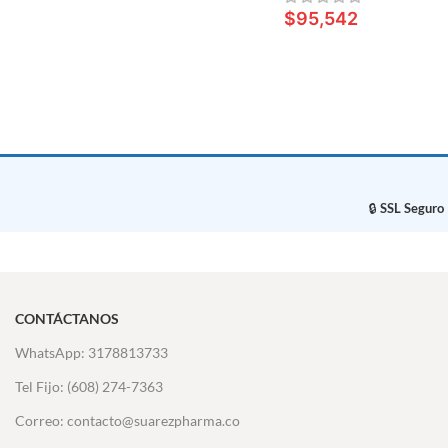
AÑADIR AL CARRITO
$
95,542
LEER MÁS
🔒
SSL Seguro
CONTÁCTANOS
WhatsApp: 3178813733
Tel Fijo: (608) 274-7363
Correo: contacto@suarezpharma.co