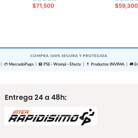
$
71,500
$
59,30
LEER MÁS
LEER MÁ
COMPRA 100% SEGURA Y PROTEGIDA
| 💳
MercadoPago
| 🏦
PSE · Wompi · Efecty
| 💊
Productos INVIMA
| 🚚
E
Entrega 24 a 48h: