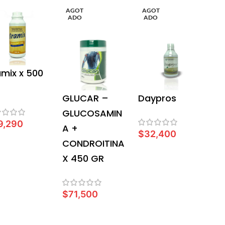
AGOT
AGOT
ADO
ADO
amix x 500
GLUCAR –
Daypros
GLUCOSAMIN
9,290
A +
$
32,400
AÑADIR AL CARRITO
CONDROITINA
LEER MÁS
X 450 GR
$
71,500
LEER MÁS