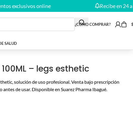
exclusivos online
Recibe en 24 a 48 H
¿CÓMO COMPRAR?
DE SALUD
100ML – legs esthetic
hetic, solución de uso profesional. Venta bajo prescripción
o antes de usar. Disponible en Suarez Pharma Ibagué.