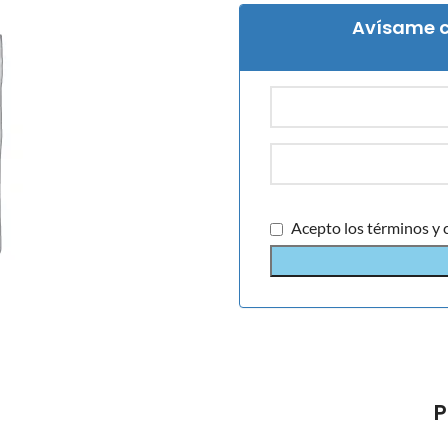
Avísame c
Acepto los términos y 
P