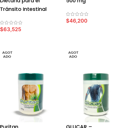
Dietaria para el
500 mg
Tránsito Intestinal
$
46,200
$
63,525
LEER MÁS
LEER MÁS
AGOT
AGOT
ADO
ADO
Puritan
GLUCAR –