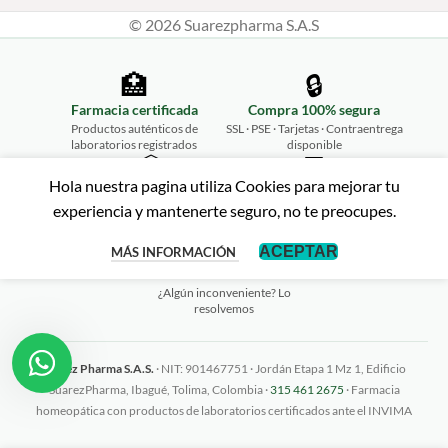
© 2026 Suarezpharma S.A.S
🏥
🔒
Farmacia certificada
Compra 100% segura
Productos auténticos de
SSL · PSE · Tarjetas · Contraentrega
laboratorios registrados
disponible
📦
💬
Hola nuestra pagina utiliza Cookies para mejorar tu
Envíos a todo Colombia
Atención personalizada
experiencia y mantenerte seguro, no te preocupes.
Desde Ibagué hasta tu puerta,
WhatsApp 315 461 2675
rápido y seguro
↩️
ACEPTAR
MÁS INFORMACIÓN
Garantía de satisfacción
¿Algún inconveniente? Lo
resolvemos
Suarez Pharma S.A.S.
· NIT: 901467751 · Jordán Etapa 1 Mz 1, Edificio
SuarezPharma, Ibagué, Tolima, Colombia ·
315 461 2675
· Farmacia
homeopática con productos de laboratorios certificados ante el INVIMA