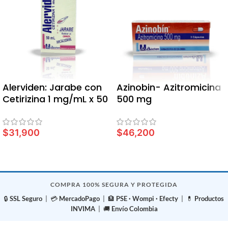
Alerviden: Jarabe con
Azinobin- Azitromicina
Cetirizina 1 mg/mL x 50
500 mg
ml
$
31,900
$
46,200
LEER MÁS
LEER MÁS
COMPRA 100% SEGURA Y PROTEGIDA
🔒
SSL Seguro
| 💳
MercadoPago
| 🏦
PSE · Wompi · Efecty
| 💊
Productos
INVIMA
| 🚚
Envío Colombia