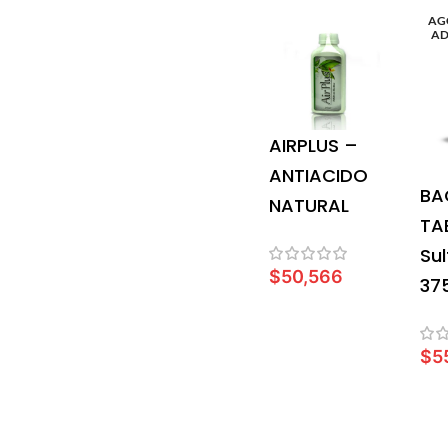
AG
A
AIRPLUS –
ANTIACIDO
BA
NATURAL
TA
Sul
$
50,566
37
AÑADIR AL CARRITO
$
5
L