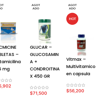
OT
AGOT
AGOT
DO
ADO
ADO
HOT
CMICINE
GLUCAR –
BLETAS –
GLUCOSAMIN
Vitmax –
tamicilina
A +
Multivitamico
5 mg
CONDROITINA
en capsula
X 450 GR
5,902
$
56,200
$
71,500
EER MÁS
LEER MÁS
LEER MÁS