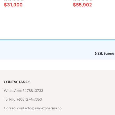
$
31,900
$
55,902
LEER MÁS
LEER MÁS
🔒
SSL Seguro
CONTÁCTANOS
WhatsApp: 3178813733
Tel Fijo: (608) 274-7363
Correo: contacto@suarezpharma.co