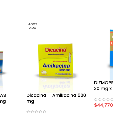
AGOT
ADO
DIZMOPR
30 mg x
TAS –
Dicacina – Amikacina 500
 mg
mg
$
44,77