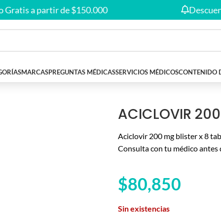
Envío gratis en compras desde
$150.000
🚚
is a partir de $150.000
Descuentos ex
GORÍAS
MARCAS
PREGUNTAS MÉDICAS
SERVICIOS MÉDICOS
CONTENIDO 
ACICLOVIR 200
Aciclovir 200 mg blister x 8 t
Consulta con tu médico antes 
$
80,850
Sin existencias