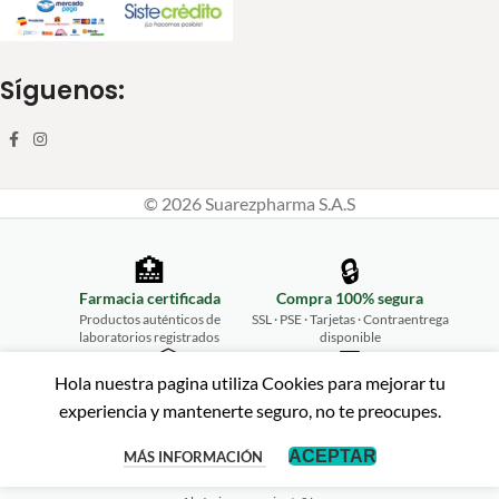
Síguenos:
© 2026 Suarezpharma S.A.S
🏥
🔒
Farmacia certificada
Compra 100% segura
Productos auténticos de
SSL · PSE · Tarjetas · Contraentrega
laboratorios registrados
disponible
📦
💬
Hola nuestra pagina utiliza Cookies para mejorar tu
Envíos a todo Colombia
Atención personalizada
experiencia y mantenerte seguro, no te preocupes.
Desde Ibagué hasta tu puerta,
WhatsApp 315 461 2675
rápido y seguro
↩️
ACEPTAR
MÁS INFORMACIÓN
Garantía de satisfacción