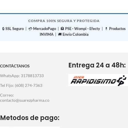
LEER MÁS
COMPRA 100% SEGURA Y PROTEGIDA
🔒
SSL Seguro
| 💳
MercadoPago
| 🏦
PSE · Wompi · Efecty
| 💊
Productos
INVIMA
| 🚚
Envío Colombia
Entrega 24 a 48h:
CONTÁCTANOS
WhatsApp: 3178813733
Tel Fijo: (608) 274-7363
Correo:
contacto@suarezpharma.co
Metodos de pago: