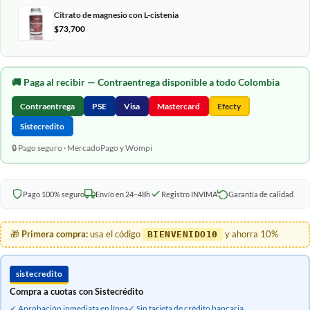
Citrato de magnesio con L-cistenia
$
73,700
🚚
Paga al recibir
— Contraentrega disponible a todo Colombia
Contraentrega
PSE
Visa
Mastercard
Efecty
Sistecredito
🔒 Pago seguro · MercadoPago y Wompi
Pago 100% seguro
Envío en 24–48h
Registro INVIMA
Garantía de calidad
🎁
Primera compra:
usa el código
y ahorra 10%
BIENVENIDO10
sistecredito
Compra a cuotas con Sistecrédito
✓ Aprobación inmediata en línea
✓ Sin tarjeta de crédito bancaria