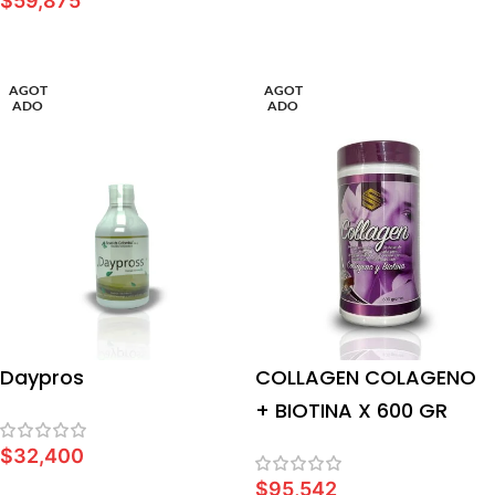
$
59,875
LEER MÁS
AGOT
AGOT
ADO
ADO
Daypros
COLLAGEN COLAGENO
+ BIOTINA X 600 GR
$
32,400
$
95,542
LEER MÁS