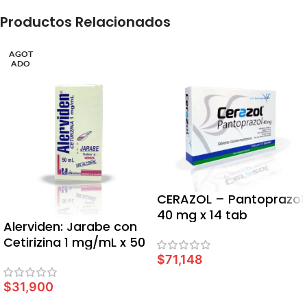
Productos Relacionados
AGOT
ADO
CERAZOL – Pantoprazol
40 mg x 14 tab
Alerviden: Jarabe con
Cetirizina 1 mg/mL x 50
ml
$
71,148
AÑADIR AL CARRITO
$
31,900