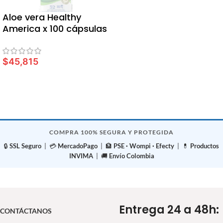
AÑADIR AL CARRITO
Aloe vera Healthy
America x 100 cápsulas
$
45,815
LEER MÁS
COMPRA 100% SEGURA Y PROTEGIDA
🔒
SSL Seguro
| 💳
MercadoPago
| 🏦
PSE · Wompi · Efecty
| 💊
Productos
INVIMA
| 🚚
Envío Colombia
Entrega 24 a 48h:
CONTÁCTANOS