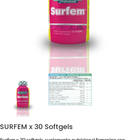
SURFEM x 30 Softgels
Surfem x 30 softgels, suplemento nutricional femenino con