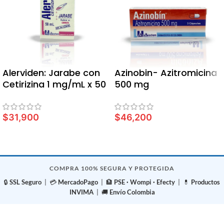
Alerviden: Jarabe con
Azinobin- Azitromicina
Cetirizina 1 mg/mL x 50
500 mg
ml
$
31,900
$
46,200
LEER MÁS
LEER MÁS
COMPRA 100% SEGURA Y PROTEGIDA
🔒
SSL Seguro
| 💳
MercadoPago
| 🏦
PSE · Wompi · Efecty
| 💊
Productos
INVIMA
| 🚚
Envío Colombia