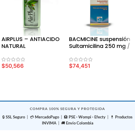
AIRPLUS – ANTIACIDO
BACMICINE suspensión
NATURAL
Sultamicilina 250 mg /
5 ml
$
50,566
$
74,451
AÑADIR AL CARRITO
AÑADIR AL CARRITO
COMPRA 100% SEGURA Y PROTEGIDA
🔒
SSL Seguro
| 💳
MercadoPago
| 🏦
PSE · Wompi · Efecty
| 💊
Productos
INVIMA
| 🚚
Envío Colombia