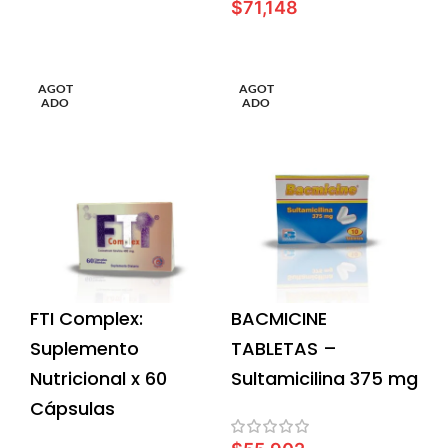
$
71,148
LEER MÁS
AÑADIR AL CARRITO
AGOT
AGOT
ADO
ADO
FTI Complex:
BACMICINE
Suplemento
TABLETAS –
Nutricional x 60
Sultamicilina 375 mg
Cápsulas