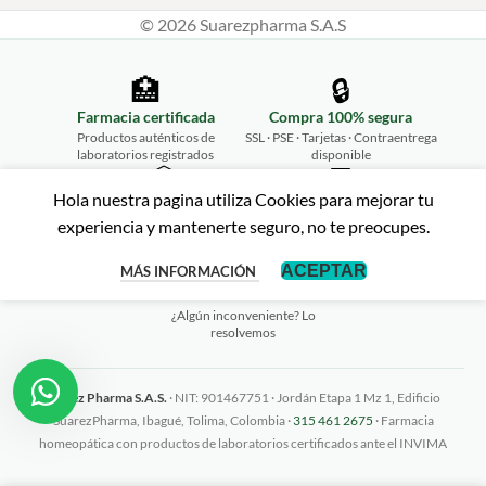
© 2026 Suarezpharma S.A.S
🏥
🔒
Farmacia certificada
Compra 100% segura
Productos auténticos de
SSL · PSE · Tarjetas · Contraentrega
laboratorios registrados
disponible
📦
💬
Hola nuestra pagina utiliza Cookies para mejorar tu
Envíos a todo Colombia
Atención personalizada
experiencia y mantenerte seguro, no te preocupes.
Desde Ibagué hasta tu puerta,
WhatsApp 315 461 2675
rápido y seguro
↩️
ACEPTAR
MÁS INFORMACIÓN
Garantía de satisfacción
¿Algún inconveniente? Lo
resolvemos
Suarez Pharma S.A.S.
· NIT: 901467751 · Jordán Etapa 1 Mz 1, Edificio
SuarezPharma, Ibagué, Tolima, Colombia ·
315 461 2675
· Farmacia
homeopática con productos de laboratorios certificados ante el INVIMA