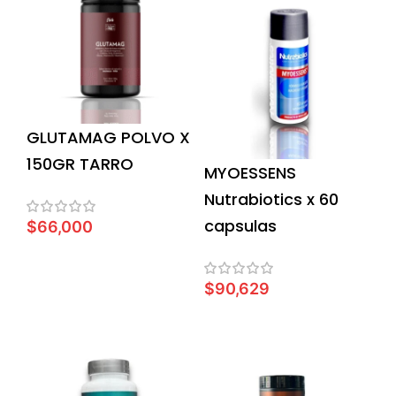
GLUTAMAG POLVO X
150GR TARRO
MYOESSENS
Nutrabiotics x 60
capsulas
$
66,000
AÑADIR AL CARRITO
$
90,629
LEER MÁS