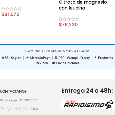
Citrato de magnesio
con leucina
$
81,070
AÑADIR AL CARRITO
$
76,230
LEER MÁS
COMPRA 100% SEGURA Y PROTEGIDA
🔒
SSL Seguro
| 💳
MercadoPago
| 🏦
PSE · Wompi · Efecty
| 💊
Productos
INVIMA
| 🚚
Envío Colombia
Entrega 24 a 48h:
CONTÁCTANOS
WhatsApp: 3178813733
Tel Fijo: (608) 274-7363