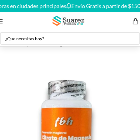
Envío gratis en compras desde
$150.000
🚚
as en ciudades principales
Envío Gratis a partir de $150
Inicio
Salud y Bienestar
Magnesio