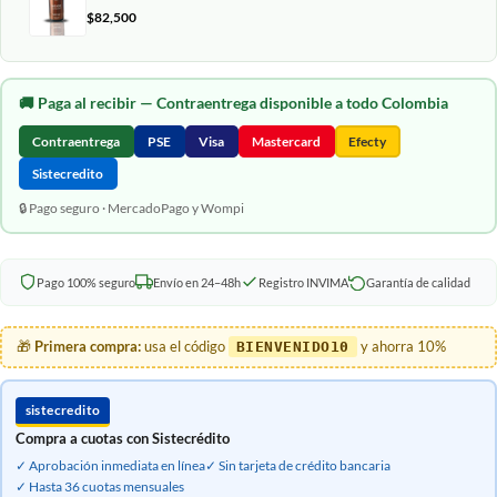
$
82,500
🚚
Paga al recibir
— Contraentrega disponible a todo Colombia
Contraentrega
PSE
Visa
Mastercard
Efecty
Sistecredito
🔒 Pago seguro · MercadoPago y Wompi
Pago 100% seguro
Envío en 24–48h
Registro INVIMA
Garantía de calidad
🎁
Primera compra:
usa el código
y ahorra 10%
BIENVENIDO10
sistecredito
Compra a cuotas con Sistecrédito
✓ Aprobación inmediata en línea
✓ Sin tarjeta de crédito bancaria
✓ Hasta 36 cuotas mensuales