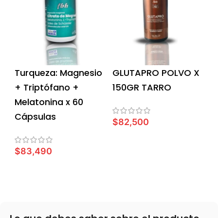
Turqueza: Magnesio
GLUTAPRO POLVO X
+ Triptófano +
150GR TARRO
Melatonina x 60
Cápsulas
$
82,500
AÑADIR AL CARRITO
$
83,490
AÑADIR AL CARRITO