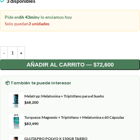
3 disponibles
Pide en
6h 43min
y lo enviamos hoy
Solo quedan
3 unidades
AÑADIR AL CARRITO — $72,600
📦 También te puede interesar
Melatryp: Melatonina + Triptófano para el Sueño
$
68,200
Turqueza: Magnesio + Triptófano + Melatonina x 60 Cápsulas
$
83,490
GLUTAPRO POLVO X 150GR TARRO