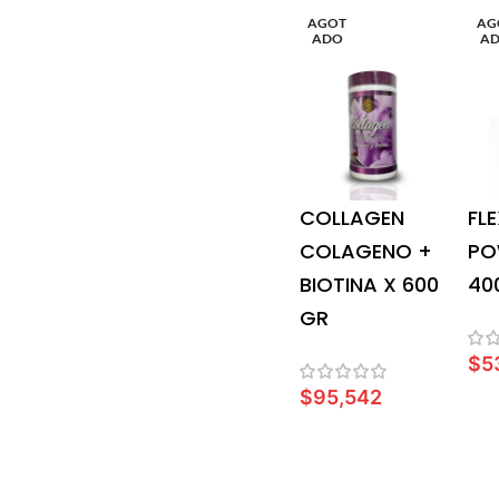
AGOT
AG
ADO
A
COLLAGEN
FL
COLAGENO +
PO
BIOTINA X 600
40
GR
$
5
$
95,542
L
LEER MÁS