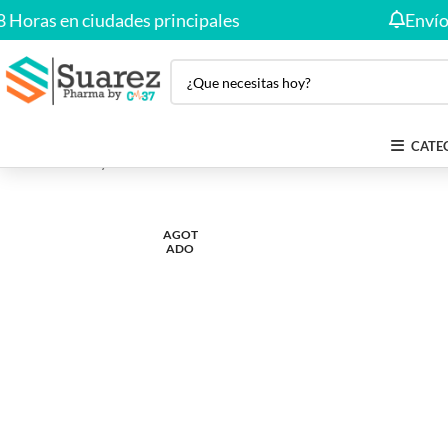
as en ciudades principales
Envío Grat
CATE
Inicio
Salud y Bienestar
DESLORATADINA JARABE FRASCO X
AGOT
ADO