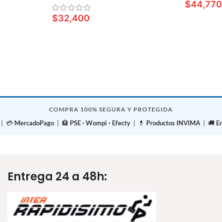
$
44,77
$
32,400
AÑADIR A
LEER MÁS
COMPRA 100% SEGURA Y PROTEGIDA
| 💳
MercadoPago
| 🏦
PSE · Wompi · Efecty
| 💊
Productos INVIMA
| 🚚
E
Entrega 24 a 48h: