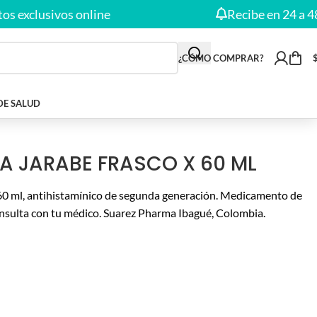
clusivos online
Recibe en 24 a 48 Hor
¿CÓMO COMPRAR?
DE SALUD
A JARABE FRASCO X 60 ML
 60 ml, antihistamínico de segunda generación. Medicamento de
nsulta con tu médico. Suarez Pharma Ibagué, Colombia.