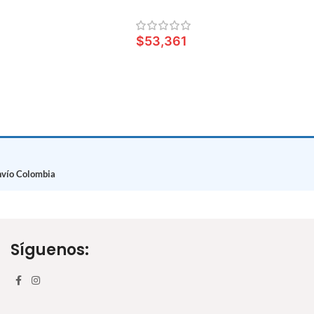
0
L CARRITO
$
53,361
LEER MÁS
nvío Colombia
Síguenos: