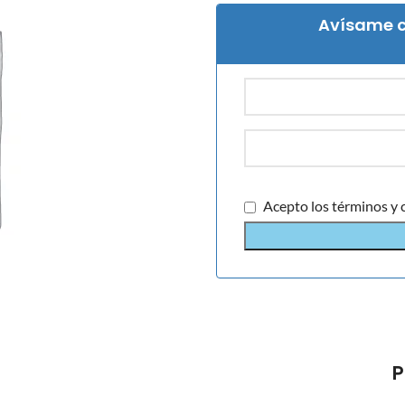
Avísame c
Acepto los términos y 
P