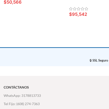
$
50,566
AÑADIR AL CARRITO
$
95,542
LEER MÁS
🔒
SSL Seguro
CONTÁCTANOS
WhatsApp: 3178813733
Tel Fijo: (608) 274-7363