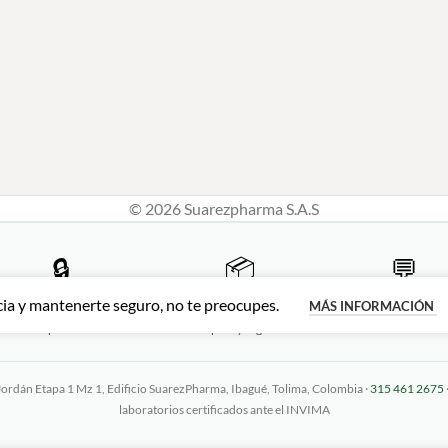
© 2026 Suarezpharma S.A.S
🔒
📦
💬
Compra 100% segura
Envíos a todo Colombia
Atención personal
cia y mantenerte seguro, no te preocupes.
MÁS INFORMACIÓN
 PSE · Tarjetas · Contraentrega
Desde Ibagué hasta tu puerta,
WhatsApp 315 461 
disponible
rápido y seguro
Jordán Etapa 1 Mz 1, Edificio SuarezPharma, Ibagué, Tolima, Colombia ·
315 461 2675
laboratorios certificados ante el INVIMA