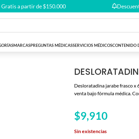
Envío gratis en compras desde
$150.000
🚚
is a partir de $150.000
Descuentos ex
GORÍAS
MARCAS
PREGUNTAS MÉDICAS
SERVICIOS MÉDICOS
CONTENIDO 
 60 ML
DESLORATADIN
Desloratadina jarabe frasco x
venta bajo fórmula médica. Co
$
9,910
Sin existencias