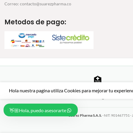
Correo: contacto@suarezpharma.co
Metodos de pago:
🏥
Farmacia certificada
Hola nuestra pagina utiliza Cookies para mejorar tu experien
Productos auténticos de
SSL ·
laboratorios registrados
Hola, puedo asesorarte👋🏼
Suarez Pharma S.A.S.
· NIT: 901467751 · 