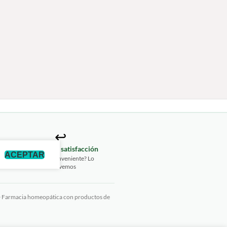
↩️
izada
Garantía de satisfacción
ACEPTAR
2675
¿Algún inconveniente? Lo
resolvemos
· Farmacia homeopática con productos de