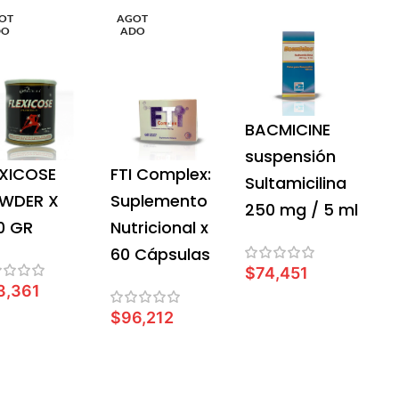
OT
AGOT
DO
ADO
BACMICINE
suspensión
EXICOSE
FTI Complex:
Sultamicilina
WDER X
Suplemento
250 mg / 5 ml
0 GR
Nutricional x
60 Cápsulas
$
74,451
3,361
AÑADIR AL CARRITO
$
96,212
EER MÁS
LEER MÁS