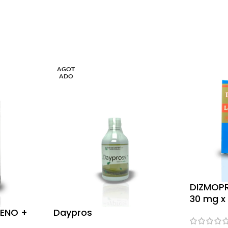
AGOT
ADO
DIZMOPR
30 mg x
ENO +
Daypros