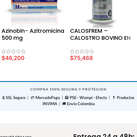
Azinobin- Azitromicina
CALOSFREM –
500 mg
CALOSTRO BOVINO EN
POLVO X 700 GR
$
46,200
$
75,468
LEER MÁS
LEER MÁS
COMPRA 100% SEGURA Y PROTEGIDA
🔒
SSL Seguro
| 💳
MercadoPago
| 🏦
PSE · Wompi · Efecty
| 💊
Productos
INVIMA
| 🚚
Envío Colombia
Entrega 24 a 48h: