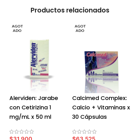
Productos relacionados
AGOT
AGOT
ADO
ADO
Alerviden: Jarabe
Calcimed Complex:
con Cetirizina 1
Calcio + Vitaminas x
mg/mL x 50 ml
30 Cápsulas
$
31,900
$
63,525