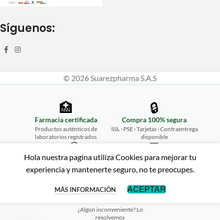
Síguenos:
© 2026 Suarezpharma S.A.S
🏥
🔒
Farmacia certificada
Compra 100% segura
Productos auténticos de
SSL · PSE · Tarjetas · Contraentrega
laboratorios registrados
disponible
📦
💬
Hola nuestra pagina utiliza Cookies para mejorar tu
Envíos a todo Colombia
Atención personalizada
experiencia y mantenerte seguro, no te preocupes.
Desde Ibagué hasta tu puerta,
WhatsApp 315 461 2675
rápido y seguro
↩️
ACEPTAR
MÁS INFORMACIÓN
Garantía de satisfacción
¿Algún inconveniente? Lo
resolvemos