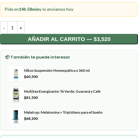
Pide en
14h 58min
y lo enviamos hoy
AÑADIR AL CARRITO — $3,520
📦 También te puede interesar
Nikos Suspensión Homeopática x 360 ml
$
60,500
Multitea Energizante: Té Verde, Guaraná y Café
$
81,500
Melatryp: Melatonina + Triptófano para el Sueño
$
68,200