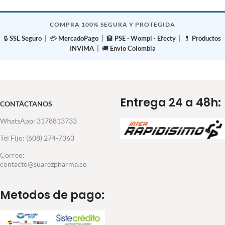
COMPRA 100% SEGURA Y PROTEGIDA
🔒
SSL Seguro
| 💳
MercadoPago
| 🏦
PSE · Wompi · Efecty
| 💊
Productos
INVIMA
| 🚚
Envío Colombia
Entrega 24 a 48h:
CONTÁCTANOS
WhatsApp: 3178813733
Tel Fijo: (608) 274-7363
Correo:
contacto@suarezpharma.co
Metodos de pago: