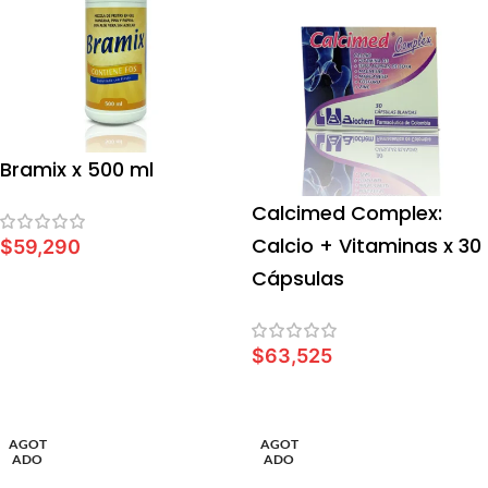
Bramix x 500 ml
Calcimed Complex:
Calcio + Vitaminas x 30
$
59,290
Cápsulas
AÑADIR AL CARRITO
$
63,525
LEER MÁS
AGOT
AGOT
ADO
ADO