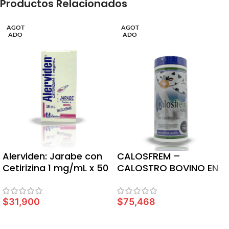
Productos Relacionados
AGOT
AGOT
ADO
ADO
Alerviden: Jarabe con
CALOSFREM –
Cetirizina 1 mg/mL x 50
CALOSTRO BOVINO EN
ml
POLVO X 700 GR
$
31,900
$
75,468
LEER MÁS
LEER MÁS