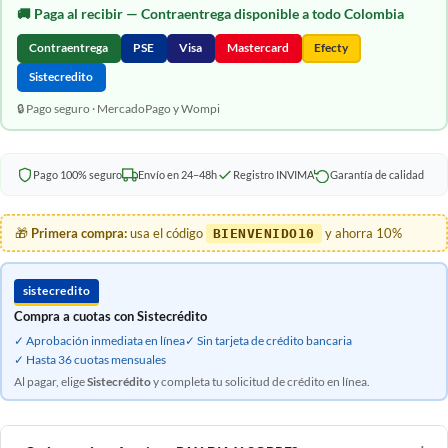
🚚
Paga al recibir
— Contraentrega disponible a todo Colombia
Contraentrega
PSE
Visa
Mastercard
Efecty
Sistecredito
🔒 Pago seguro · MercadoPago y Wompi
Pago 100% seguro
Envío en 24–48h
Registro INVIMA
Garantía de calidad
🎁
Primera compra:
usa el código
y ahorra 10%
BIENVENIDO10
sistecredito
Compra a cuotas con Sistecrédito
✓ Aprobación inmediata en línea
✓ Sin tarjeta de crédito bancaria
✓ Hasta 36 cuotas mensuales
Al pagar, elige
Sistecrédito
y completa tu solicitud de crédito en línea.