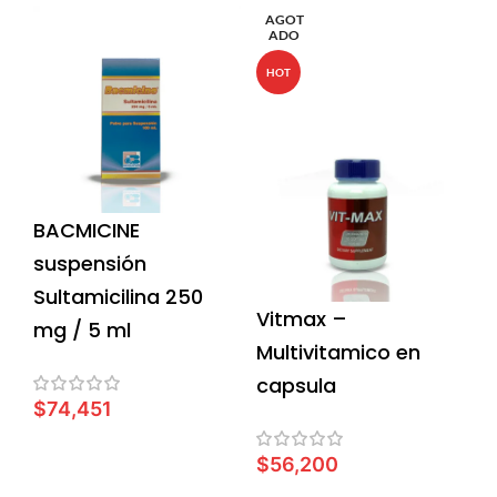
AGOT
ADO
HOT
BACMICINE
suspensión
Sultamicilina 250
Vitmax –
mg / 5 ml
Multivitamico en
capsula
$
74,451
AÑADIR AL CARRITO
$
56,200