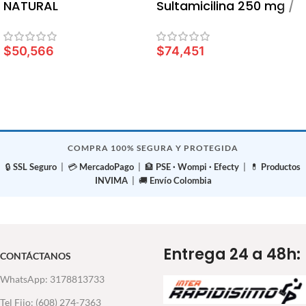
NATURAL
Sultamicilina 250 mg /
5 ml
$
50,566
$
74,451
AÑADIR AL CARRITO
AÑADIR AL CARRITO
COMPRA 100% SEGURA Y PROTEGIDA
🔒
SSL Seguro
| 💳
MercadoPago
| 🏦
PSE · Wompi · Efecty
| 💊
Productos
INVIMA
| 🚚
Envío Colombia
Entrega 24 a 48h:
CONTÁCTANOS
WhatsApp: 3178813733
Tel Fijo: (608) 274-7363