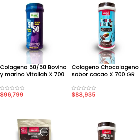
Colageno 50/50 Bovino
Colageno Chocolageno
y marino Vitaliah X 700
sabor cacao X 700 GR
GR
$
96,799
$
88,935
AÑADIR AL CARRITO
AÑADIR AL CARRITO