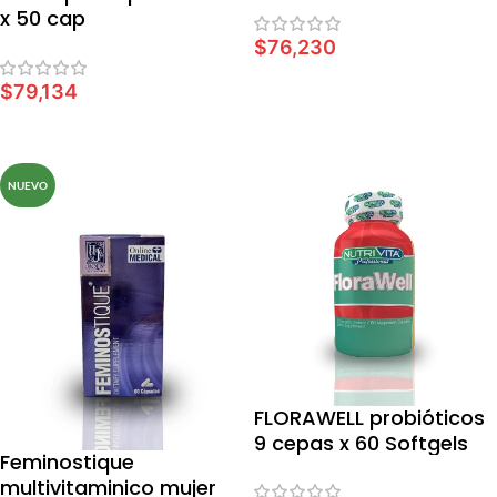
x 50 cap
$
76,230
AÑADIR AL CARRITO
$
79,134
AÑADIR AL CARRITO
NUEVO
FLORAWELL probióticos
9 cepas x 60 Softgels
Feminostique
multivitaminico mujer