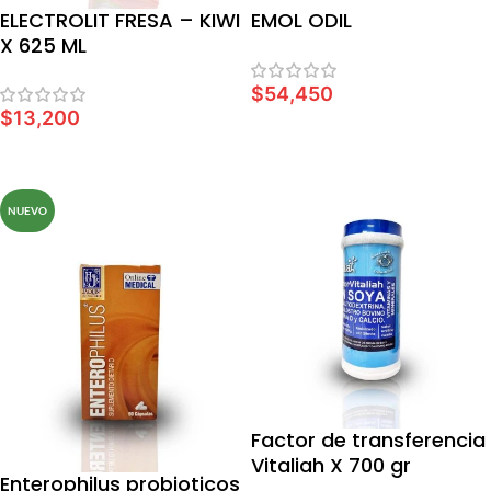
ELECTROLIT FRESA – KIWI
EMOL ODIL
X 625 ML
$
54,450
$
13,200
AÑADIR AL CARRITO
AÑADIR AL CARRITO
NUEVO
Factor de transferencia
Vitaliah X 700 gr
Enterophilus probioticos