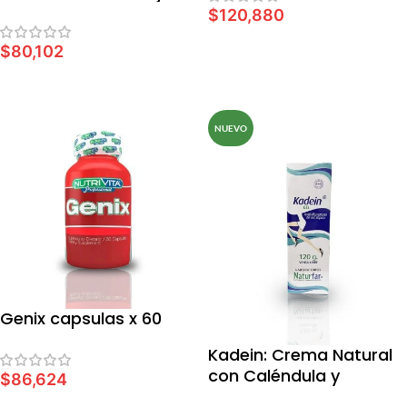
Jaquin x 60
$
120,880
AÑADIR AL CARRITO
$
80,102
AÑADIR AL CARRITO
NUEVO
Genix capsulas x 60
Kadein: Crema Natural
con Caléndula y
$
86,624
Castaño de Indias x 120