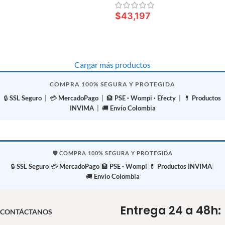
AÑADIR AL CARRITO
gr
$
43,197
AÑADIR AL CARRITO
Cargar más productos
COMPRA 100% SEGURA Y PROTEGIDA
🔒
SSL Seguro
| 💳
MercadoPago
| 🏦
PSE · Wompi · Efecty
| 💊
Productos
INVIMA
| 🚚
Envío Colombia
🛡️ COMPRA 100% SEGURA Y PROTEGIDA
🔒
SSL Seguro
|
💳
MercadoPago
|
🏦
PSE · Wompi
|
💊
Productos INVIMA
|
🚚
Envío Colombia
Entrega 24 a 48h:
CONTÁCTANOS