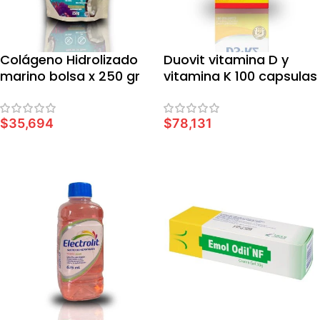
Colágeno Hidrolizado
Duovit vitamina D y
marino bolsa x 250 gr
vitamina K 100 capsulas
Vitaliah
$
35,694
$
78,131
AÑADIR AL CARRITO
AÑADIR AL CARRITO