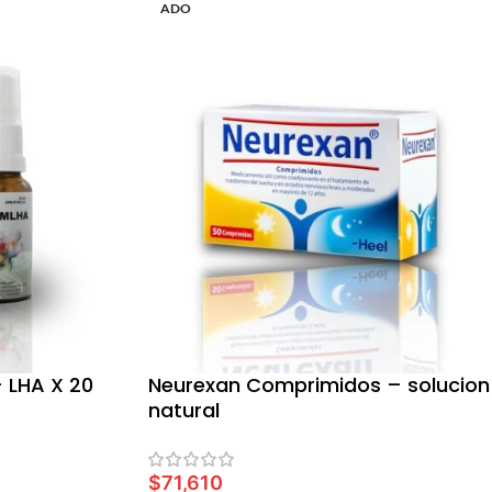
ADO
 LHA X 20
Neurexan Comprimidos – solucion
natural
$
71,610