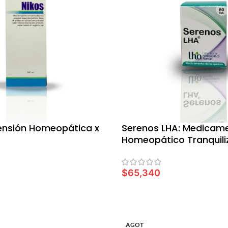
ensión Homeopática x
Serenos LHA: Medicam
Homeopático Tranquili
$
65,340
ARRITO
AÑADIR AL CARRITO
AGOT