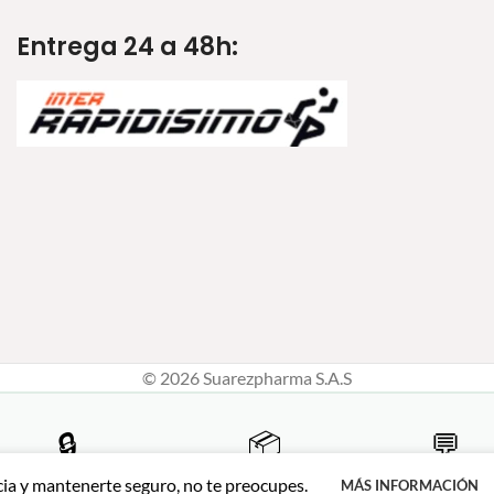
Entrega 24 a 48h:
© 2026 Suarezpharma S.A.S
🔒
📦
💬
Compra 100% segura
Envíos a todo Colombia
Atención personal
cia y mantenerte seguro, no te preocupes.
MÁS INFORMACIÓN
 PSE · Tarjetas · Contraentrega
Desde Ibagué hasta tu puerta,
WhatsApp 315 461 