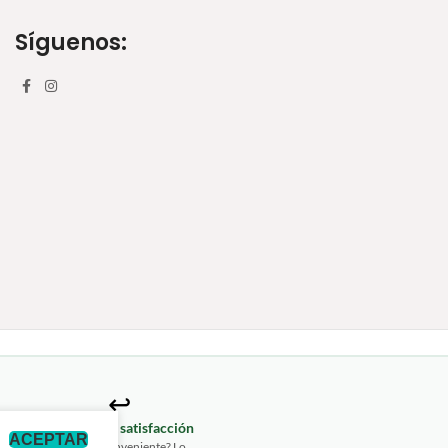
Síguenos:
↩️
izada
Garantía de satisfacción
ACEPTAR
2675
¿Algún inconveniente? Lo