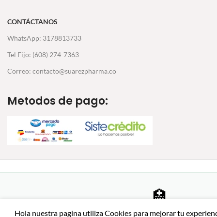
CONTÁCTANOS
WhatsApp: 3178813733
Tel Fijo: (608) 274-7363
Correo: contacto@suarezpharma.co
Metodos de pago:
🏥
Farmacia certificada
Hola nuestra pagina utiliza Cookies para mejorar tu experien
Productos auténticos de
SSL ·