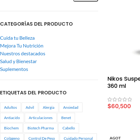
CATEGORÍAS DEL PRODUCTO
Cuida tu Belleza
Mejora Tu Nutrición
Nuestros destacados
Salud y Bienestar
Suplementos
Nikos Susp
360 ml
ETIQUETAS DEL PRODUCTO
$
60,500
Adultos
Advil
Alergia
Ansiedad
AÑADIR AL C
Antiacido
Articulaciones
Benet
Biochem
Biotech Pharma
Cabello
AGOT
Colágeno
Control De Peso
Cuidado Personal