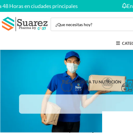
Horas en ciudades principales
Envío G
CATE
MEJORA TU NUTRICIÓN
155
Inicio
Producto
FILTRAR POR PRECIO
Precio:
—
FILTRAR