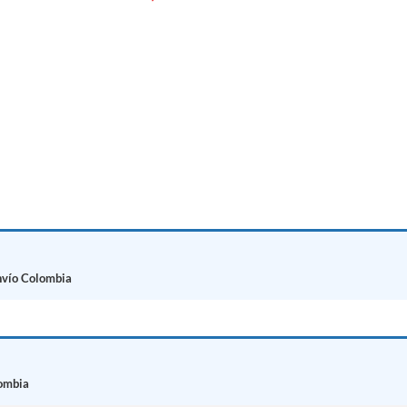
LEER MÁS
nvío Colombia
ombia