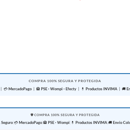
LEER MÁS
COMPRA 100% SEGURA Y PROTEGIDA
| 💳
MercadoPago
| 🏦
PSE · Wompi · Efecty
| 💊
Productos INVIMA
| 🚚
E
🛡️ COMPRA 100% SEGURA Y PROTEGIDA
 Seguro
|
💳
MercadoPago
|
🏦
PSE · Wompi
|
💊
Productos INVIMA
|
🚚
Envío Col