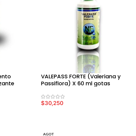
ento
VALEPASS FORTE (Valeriana y
zante
Passiflora) X 60 ml gotas
$
30,250
AÑADIR AL CARRITO
AGOT