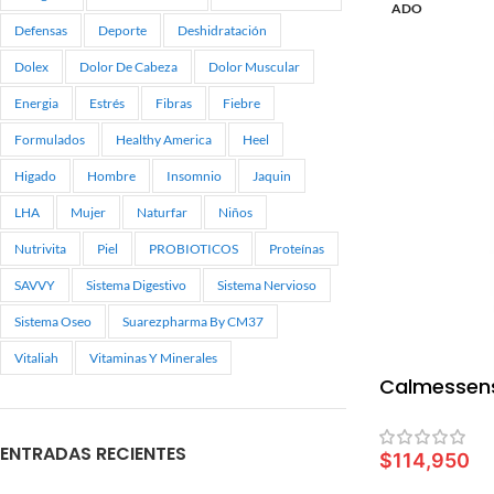
ADO
Defensas
Deporte
Deshidratación
Dolex
Dolor De Cabeza
Dolor Muscular
Energia
Estrés
Fibras
Fiebre
Formulados
Healthy America
Heel
Higado
Hombre
Insomnio
Jaquin
LHA
Mujer
Naturfar
Niños
Nutrivita
Piel
PROBIOTICOS
Proteínas
SAVVY
Sistema Digestivo
Sistema Nervioso
Sistema Oseo
Suarezpharma By CM37
Vitaliah
Vitaminas Y Minerales
Calmessens
ENTRADAS RECIENTES
$
114,950