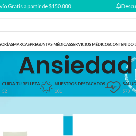
Envío gratis en compras desde
$150.000
🚚
ratis a partir de $150.000
Descuentos
GORÍAS
MARCAS
PREGUNTAS MÉDICAS
SERVICIOS MÉDICOS
CONTENIDO 
Ansiedad
CUIDA TU BELLEZA
NUESTROS DESTACADOS
SALUD
52
101
573
s etiquetados “Ansiedad”