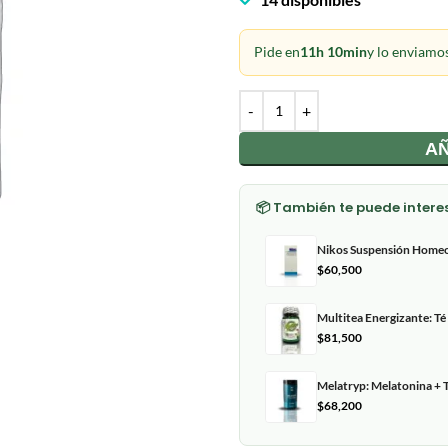
Pide en
11h 10min
y lo enviamo
AÑ
📦 También te puede intere
Nikos Suspensión Homeo
$
60,500
Multitea Energizante: Té
$
81,500
Melatryp: Melatonina + T
$
68,200