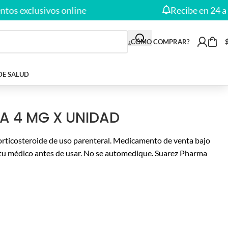
exclusivos online
Recibe en 24 a 48 H
¿CÓMO COMPRAR?
DE SALUD
 4 MG X UNIDAD
rticosteroide de uso parenteral. Medicamento de venta bajo
tu médico antes de usar. No se automedique. Suarez Pharma