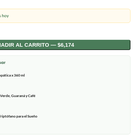
s hoy
ADIR AL CARRITO — $6,174
sar
pática x 360 ml
 Verde, Guaraná y Café
riptófano para el Sueño