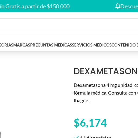
Envío gratis en compras desde
$150.000
🚚
atis a partir de $150.000
Descuentos 
GORÍAS
MARCAS
PREGUNTAS MÉDICAS
SERVICIOS MÉDICOS
CONTENIDO 
DEXAMETASONA
Dexametasona 4 mg unidad, co
fórmula médica. Consulta con 
Ibagué.
$
6,174
14 disponibles