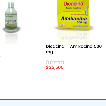
s
Dicacina – Amikacina 500
mg
0
$
35,500
S
LEER MÁS