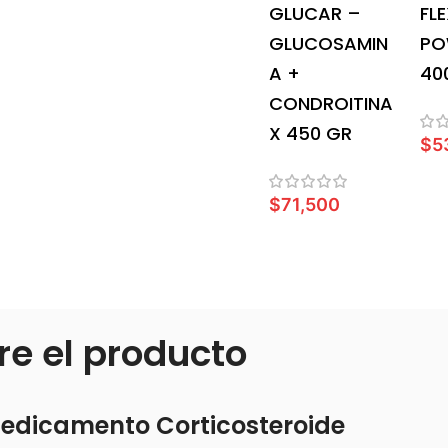
GLUCAR –
FL
GLUCOSAMIN
PO
A +
40
CONDROITINA
X 450 GR
$
5
L
$
71,500
LEER MÁS
re el producto
dicamento Corticosteroide