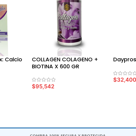
: Calcio
COLLAGEN COLAGENO +
Daypro
BIOTINA X 600 GR
$
32,40
$
95,542
LEER MÁ
LEER MÁS
COMPRA 100% SEGURA Y PROTEGIDA