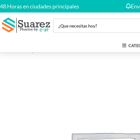
oras en ciudades principales
Envío Gr
CATE
Inicio
Salud y Bienestar
DEXAMETASONA 4 MG X UNIDAD