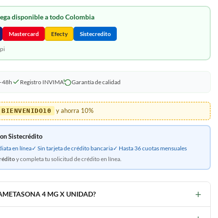
ega disponible a todo Colombia
Mastercard
Efecty
Sistecredito
pi
4–48h
Registro INVIMA
Garantía de calidad
y ahorra 10%
BIENVENIDO10
on Sistecrédito
ata en línea
✓ Sin tarjeta de crédito bancaria
✓ Hasta 36 cuotas mensuales
rédito
y completa tu solicitud de crédito en línea.
+
EXAMETASONA 4 MG X UNIDAD?