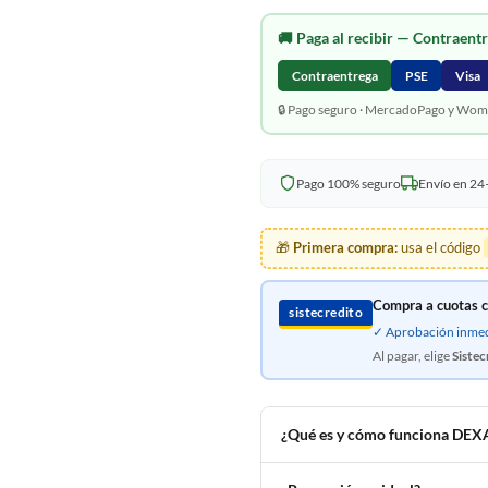
🚚
Paga al recibir
— Contraentr
Contraentrega
PSE
Visa
🔒 Pago seguro · MercadoPago y Wom
Pago 100% seguro
Envío en 2
🎁
Primera compra:
usa el código
Compra a cuotas c
sistecredito
✓ Aprobación inmedi
Al pagar, elige
Sistec
¿Qué es y cómo funciona D