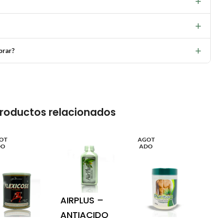
+
+
+
prar?
roductos relacionados
OT
AGOT
DO
ADO
AIRPLUS –
ANTIACIDO