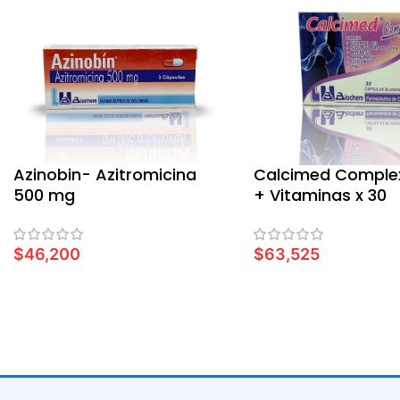
Azinobin- Azitromicina
Calcimed Complex
500 mg
+ Vitaminas x 30
Cápsulas
$
46,200
$
63,525
LEER MÁS
LEER MÁS