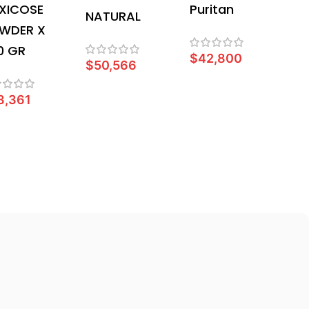
EXICOSE
Puritan
NATURAL
WDER X
0 GR
$
42,800
$
50,566
LEER MÁS
AÑADIR AL CARRITO
3,361
EER MÁS