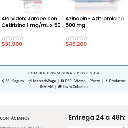
Alerviden: Jarabe con
Azinobin- Azitromicina
Cetirizina 1 mg/mL x 50
500 mg
ml
$
31,900
$
46,200
LEER MÁS
LEER MÁS
COMPRA 100% SEGURA Y PROTEGIDA
🔒
SSL Seguro
| 💳
MercadoPago
| 🏦
PSE · Wompi · Efecty
| 💊
Productos
INVIMA
| 🚚
Envío Colombia
Entrega 24 a 48h:
CONTÁCTANOS
WhatsApp: 3178813733