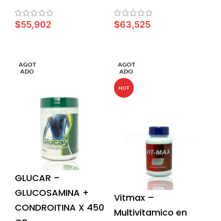
$
55,902
$
63,525
LEER MÁS
LEER MÁS
AGOT
AGOT
ADO
ADO
HOT
GLUCAR –
GLUCOSAMINA +
Vitmax –
CONDROITINA X 450
Multivitamico en