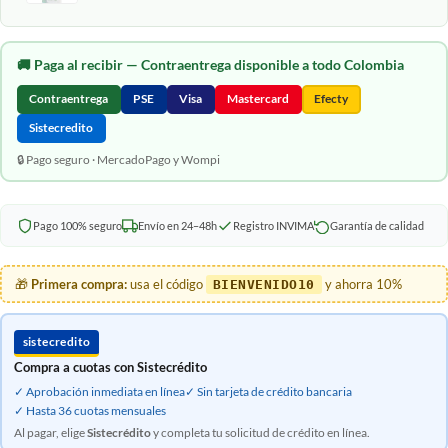
🚚
Paga al recibir
— Contraentrega disponible a todo Colombia
Contraentrega
PSE
Visa
Mastercard
Efecty
Sistecredito
🔒 Pago seguro · MercadoPago y Wompi
Pago 100% seguro
Envío en 24–48h
Registro INVIMA
Garantía de calidad
🎁
Primera compra:
usa el código
y ahorra 10%
BIENVENIDO10
sistecredito
Compra a cuotas con Sistecrédito
✓ Aprobación inmediata en línea
✓ Sin tarjeta de crédito bancaria
✓ Hasta 36 cuotas mensuales
Al pagar, elige
Sistecrédito
y completa tu solicitud de crédito en línea.