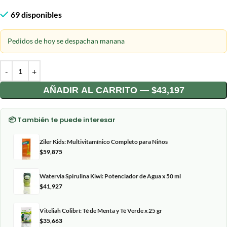
69 disponibles
Pedidos de hoy se despachan manana
AÑADIR AL CARRITO — $43,197
📦 También te puede interesar
Ziler Kids: Multivitamínico Completo para Niños
$
59,875
Watervia Spirulina Kiwi: Potenciador de Agua x 50 ml
$
41,927
Viteliah Colibrí: Té de Menta y Té Verde x 25 gr
$
35,663