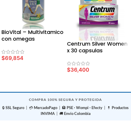
BioVital – Multivitamico
con omegas
Centrum Silver Women
x 30 capsulas
$
69,854
LEER MÁS
$
36,400
LEER MÁS
COMPRA 100% SEGURA Y PROTEGIDA
🔒
SSL Seguro
| 💳
MercadoPago
| 🏦
PSE · Wompi · Efecty
| 💊
Productos
INVIMA
| 🚚
Envío Colombia