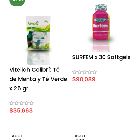
NUEVO
SURFEM x 30 Softgels
Viteliah Colibrí: Té
de Menta y Té Verde
$
90,089
x 25 gr
LEER MÁS
$
35,663
LEER MÁS
AGOT
AGOT