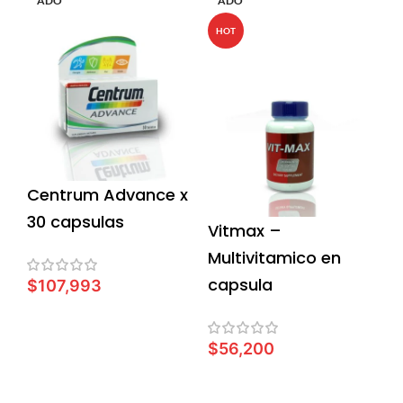
ADO
ADO
HOT
Centrum Advance x
30 capsulas
Vitmax –
Multivitamico en
capsula
$
107,993
LEER MÁS
$
56,200
LEER MÁS