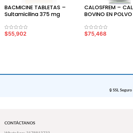
BACMICINE TABLETAS –
CALOSFREM – CA
Sultamicilina 375 mg
BOVINO EN POLVO
GR
$
55,902
$
75,468
LEER MÁS
LEER MÁS
🔒
SSL Seguro
CONTÁCTANOS
WhatsApp: 3178813733