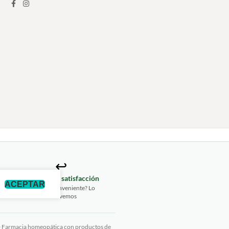
↩️
izada
Garantía de satisfacción
ACEPTAR
2675
¿Algún inconveniente? Lo
resolvemos
· Farmacia homeopática con productos de