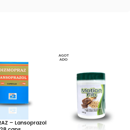
AGOT
ADO
AZ – Lansoprazol
 28 caps