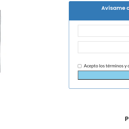
Avísame c
Acepto los términos y 
P