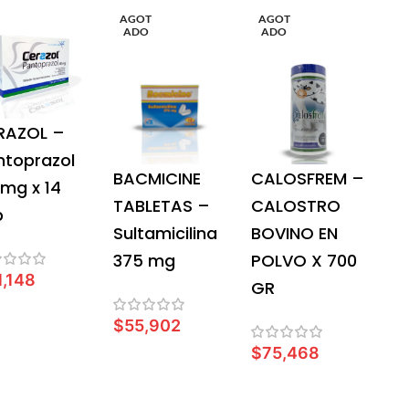
AGOT
AGOT
ADO
ADO
RAZOL –
ntoprazol
BACMICINE
CALOSFREM –
 mg x 14
TABLETAS –
CALOSTRO
b
Sultamicilina
BOVINO EN
375 mg
POLVO X 700
1,148
GR
AÑADIR AL CARRITO
$
55,902
$
75,468
LEER MÁS
LEER MÁS