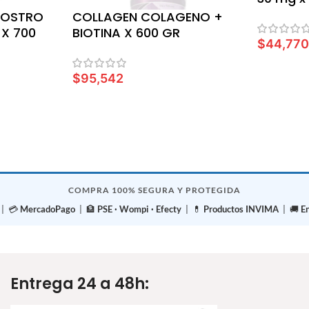
LOSTRO
COLLAGEN COLAGENO +
 X 700
BIOTINA X 600 GR
$
44,77
AÑADIR A
$
95,542
LEER MÁS
COMPRA 100% SEGURA Y PROTEGIDA
| 💳
MercadoPago
| 🏦
PSE · Wompi · Efecty
| 💊
Productos INVIMA
| 🚚
E
Entrega 24 a 48h: