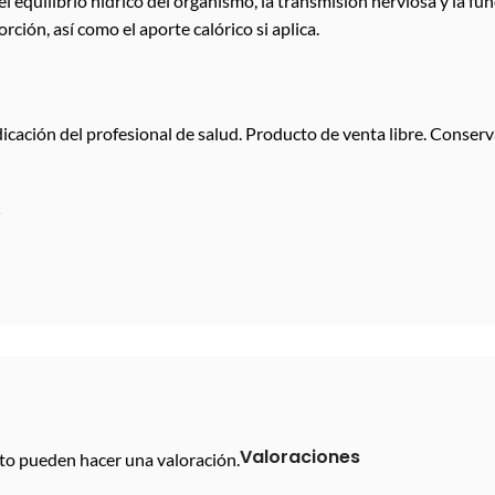
el equilibrio hídrico del organismo, la transmisión nerviosa y la f
rción, así como el aporte calórico si aplica.
cación del profesional de salud. Producto de venta libre. Conserva
é
Valoraciones
to pueden hacer una valoración.