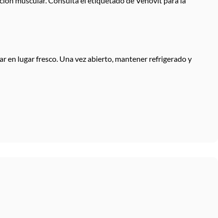
unción muscular. Consulta el etiquetado de Venovit para la
r en lugar fresco. Una vez abierto, mantener refrigerado y