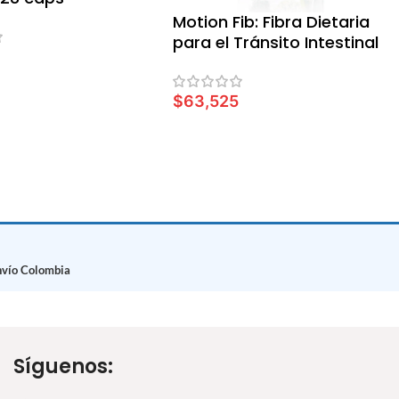
Motion Fib: Fibra Dietaria
para el Tránsito Intestinal
0
L CARRITO
$
63,525
LEER MÁS
nvío Colombia
Síguenos: