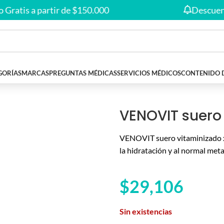
Envío gratis en compras desde
$150.000
🚚
tis a partir de $150.000
Descuentos e
GORÍAS
MARCAS
PREGUNTAS MÉDICAS
SERVICIOS MÉDICOS
CONTENIDO 
ML
VENOVIT suero
VENOVIT suero vitaminizado x 
la hidratación y al normal me
$
29,106
Sin existencias