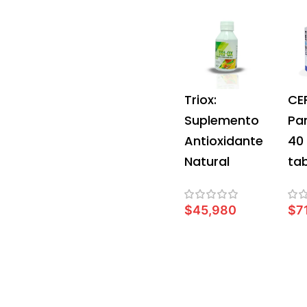
Triox:
CE
Suplemento
Pa
Antioxidante
40
Natural
ta
$
45,980
$
7
AÑADIR AL CARRITO