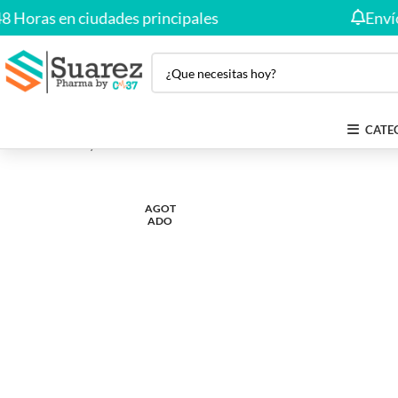
ras en ciudades principales
Envío Gra
CATE
Inicio
Salud y Bienestar
VENOVIT suero vitaminizado X 500 
AGOT
ADO