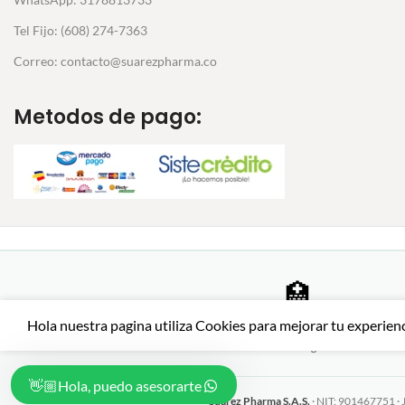
Tel Fijo: (608) 274-7363
Correo: contacto@suarezpharma.co
Metodos de pago:
🏥
Farmacia certificada
Hola nuestra pagina utiliza Cookies para mejorar tu experien
Productos auténticos de
SSL ·
laboratorios registrados
Hola, puedo asesorarte👋🏼
Suarez Pharma S.A.S.
· NIT: 901467751 · 