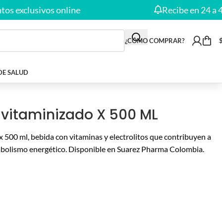
xclusivos online
Recibe en 24 a 48 Ho
¿CÓMO COMPRAR?
DE SALUD
 vitaminizado X 500 ML
500 ml, bebida con vitaminas y electrolitos que contribuyen a
tabolismo energético. Disponible en Suarez Pharma Colombia.