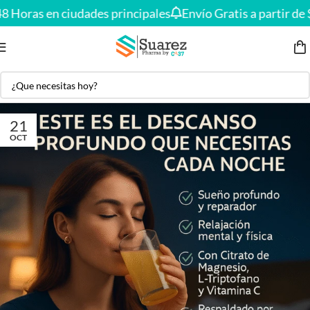
Envío gratis en compras desde
$150.000
🚚
 Horas en ciudades principales
Envío Gratis a partir de $
21
OCT