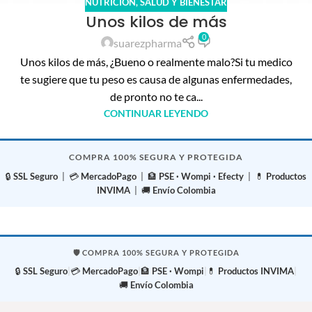
NUTRICIÓN
,
SALUD Y BIENESTAR
Unos kilos de más
0
suarezpharma
Unos kilos de más, ¿Bueno o realmente malo?Si tu medico
te sugiere que tu peso es causa de algunas enfermedades,
de pronto no te ca...
CONTINUAR LEYENDO
COMPRA 100% SEGURA Y PROTEGIDA
🔒
SSL Seguro
| 💳
MercadoPago
| 🏦
PSE · Wompi · Efecty
| 💊
Productos
INVIMA
| 🚚
Envío Colombia
🛡️ COMPRA 100% SEGURA Y PROTEGIDA
🔒
SSL Seguro
|
💳
MercadoPago
|
🏦
PSE · Wompi
|
💊
Productos INVIMA
|
🚚
Envío Colombia