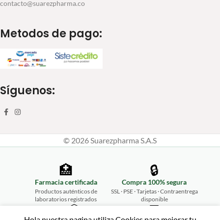
contacto@suarezpharma.co
Metodos de pago:
Síguenos:
© 2026 Suarezpharma S.A.S
🏥
🔒
Farmacia certificada
Compra 100% segura
Productos auténticos de
SSL · PSE · Tarjetas · Contraentrega
laboratorios registrados
disponible
📦
💬
Hola nuestra pagina utiliza Cookies para mejorar tu