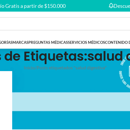
Envío gratis en compras desde
$150.000
🚚
 Gratis a partir de $150.000
Descuent
GORÍAS
MARCAS
PREGUNTAS MÉDICAS
SERVICIOS MÉDICOS
CONTENIDO 
 de Etiquetas:salud 
Inicio
Posts etiquetados "salud digestiva"