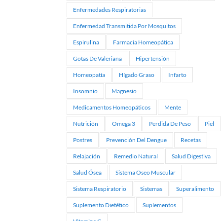
Enfermedades Respiratorias
Enfermedad Transmitida Por Mosquitos
Espirulina
Farmacia Homeopática
Gotas De Valeriana
Hipertensión
Homeopatía
Hígado Graso
Infarto
Insomnio
Magnesio
Medicamentos Homeopáticos
Mente
Nutrición
Omega 3
Perdida De Peso
Piel
Postres
Prevención Del Dengue
Recetas
Relajación
Remedio Natural
Salud Digestiva
Salud Ósea
Sistema Oseo Muscular
Sistema Respiratorio
Sistemas
Superalimento
Suplemento Dietético
Suplementos