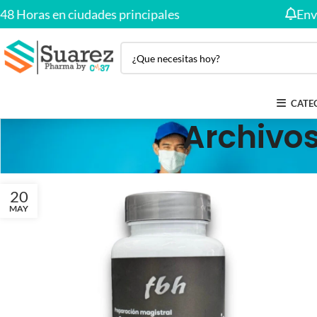
48 Horas en ciudades principales
Envío
CATE
Archivos
20
MAY