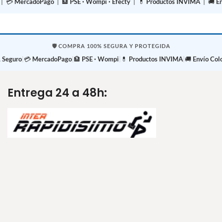
| 💳
MercadoPago
| 🏦
PSE · Wompi · Efecty
| 💊
Productos INVIMA
| 🚚
E
🛡️ COMPRA 100% SEGURA Y PROTEGIDA
 Seguro
|
💳
MercadoPago
|
🏦
PSE · Wompi
|
💊
Productos INVIMA
|
🚚
Envío Col
Entrega 24 a 48h: