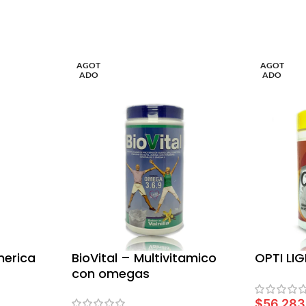
AGOT
AGOT
ADO
ADO
merica
BioVital – Multivitamico
OPTI LI
con omegas
$
56,283