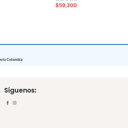
$
59,300
S
LEER MÁS
nvío Colombia
Síguenos: