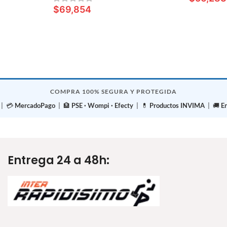
$
69,854
LEER MÁ
LEER MÁS
COMPRA 100% SEGURA Y PROTEGIDA
| 💳
MercadoPago
| 🏦
PSE · Wompi · Efecty
| 💊
Productos INVIMA
| 🚚
E
Entrega 24 a 48h: