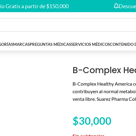
Envío gratis en compras desde
$150.000
🚚
tis a partir de $150.000
Descuentos e
GORÍAS
MARCAS
PREGUNTAS MÉDICAS
SERVICIOS MÉDICOS
CONTENIDO 
vitamina B12
B-Complex Hea
B-Complex Healthy America co
contribuyen al normal metabol
venta libre. Suarez Pharma Co
$
30,000
Sin existencias