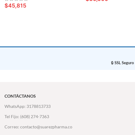
$
45,815
LEER MÁS
LEER MÁS
🔒
SSL Seguro
CONTÁCTANOS
WhatsApp: 3178813733
Tel Fijo: (608) 274-7363
Correo: contacto@suarezpharma.co