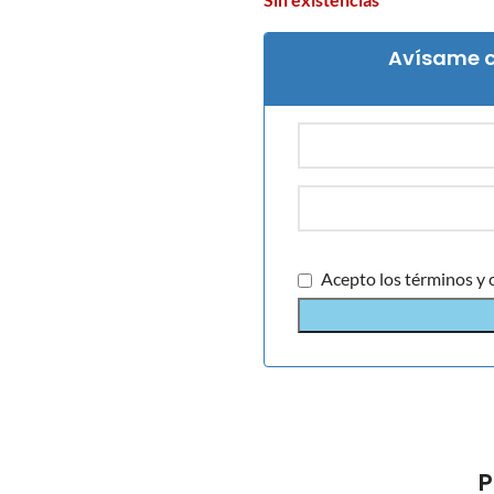
Avísame c
Acepto los términos y 
P