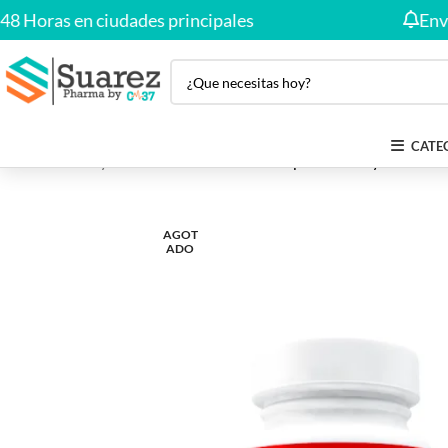
oras en ciudades principales
Envío Gra
CATE
Inicio
Salud y Bienestar
Adultos
B-Complex Healthy America 
AGOT
ADO