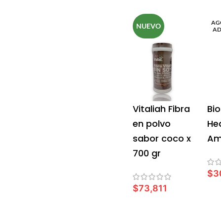
AG
NUEVO
A
Vitaliah Fibra
Bio
en polvo
He
sabor coco x
Am
700 gr
$
3
$
73,811
L
AÑADIR AL CARRITO