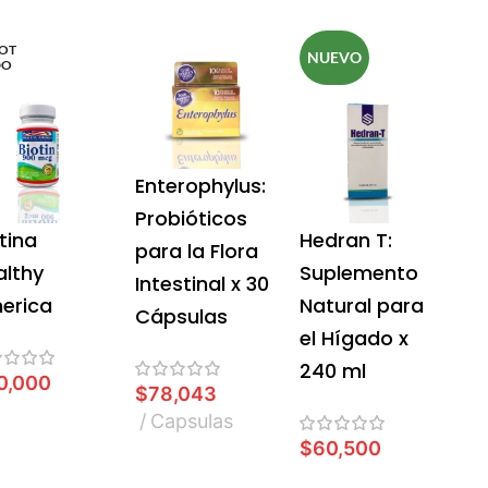
OT
NUEVO
DO
Enterophylus:
Probióticos
tina
Hedran T:
para la Flora
althy
Suplemento
Intestinal x 30
erica
Natural para
Cápsulas
el Hígado x
240 ml
0,000
$
78,043
Capsulas
EER MÁS
$
60,500
AÑADIR AL CARRITO
AÑADIR AL CARRITO