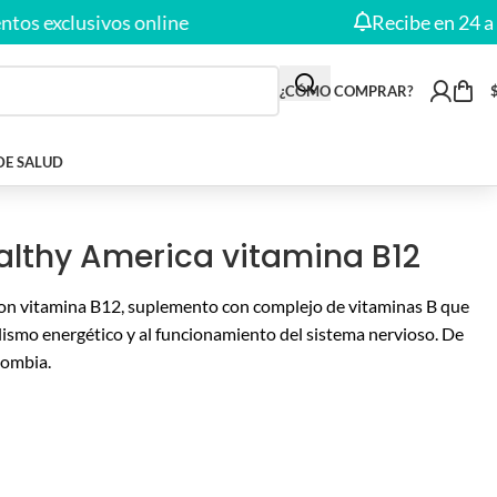
xclusivos online
Recibe en 24 a 48 H
¿CÓMO COMPRAR?
DE SALUD
lthy America vitamina B12
n vitamina B12, suplemento con complejo de vitaminas B que
ismo energético y al funcionamiento del sistema nervioso. De
lombia.