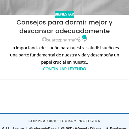
BIENESTAR
Consejos para dormir mejor y
descansar adecuadamente
0
suarezpharma
La importancia del sueño para nuestra saludEl sueño es
una parte fundamental de nuestra vida y desempeña un
papel crucial en nuestr...
CONTINUAR LEYENDO
COMPRA 100% SEGURA Y PROTEGIDA
🔒
SSL Seguro
| 💳
MercadoPago
| 🏦
PSE · Wompi · Efecty
| 💊
Productos