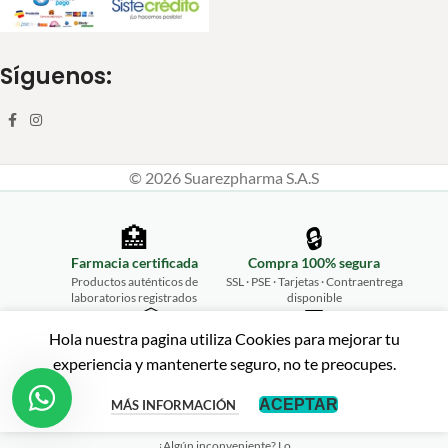
Síguenos:
© 2026 Suarezpharma S.A.S
🏥
🔒
Farmacia certificada
Compra 100% segura
Productos auténticos de
SSL · PSE · Tarjetas · Contraentrega
laboratorios registrados
disponible
📦
💬
Hola nuestra pagina utiliza Cookies para mejorar tu
Envíos a todo Colombia
Atención personalizada
experiencia y mantenerte seguro, no te preocupes.
Desde Ibagué hasta tu puerta,
WhatsApp 315 461 2675
rápido y seguro
↩️
ACEPTAR
MÁS INFORMACIÓN
Garantía de satisfacción
¿Algún inconveniente? Lo