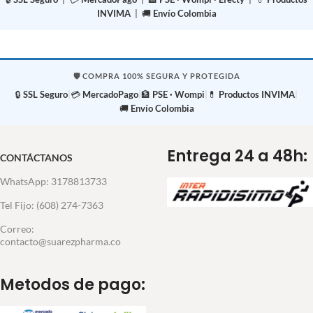
INVIMA
| 🚚
Envío Colombia
🛡️ COMPRA 100% SEGURA Y PROTEGIDA
🔒
SSL Seguro
|
💳
MercadoPago
|
🏦
PSE · Wompi
|
💊
Productos INVIMA
|
🚚
Envío Colombia
Entrega 24 a 48h:
CONTÁCTANOS
WhatsApp: 3178813733
Tel Fijo: (608) 274-7363
Correo:
contacto@suarezpharma.co
Metodos de pago: