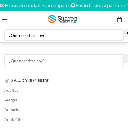
Envío gratis en compras desde
$150.000
🚚
 Horas en ciudades principales
Envío Gratis a partir de $
SALUD Y BIENESTAR
Adultos
Alergia
Antiacido
Antibiótico