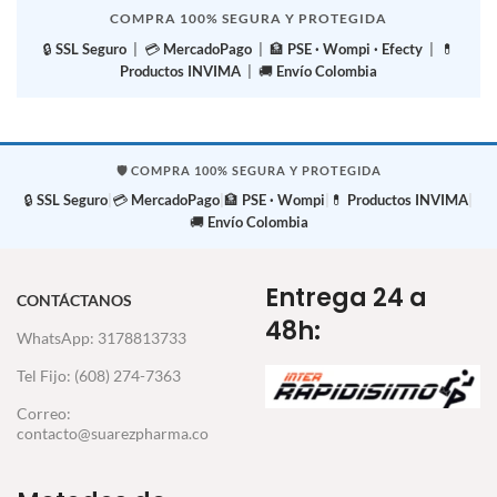
COMPRA 100% SEGURA Y PROTEGIDA
🔒
SSL Seguro
| 💳
MercadoPago
| 🏦
PSE · Wompi · Efecty
| 💊
Productos INVIMA
| 🚚
Envío Colombia
🛡️ COMPRA 100% SEGURA Y PROTEGIDA
🔒
SSL Seguro
|
💳
MercadoPago
|
🏦
PSE · Wompi
|
💊
Productos INVIMA
|
🚚
Envío Colombia
Entrega 24 a
CONTÁCTANOS
48h:
WhatsApp: 3178813733
Tel Fijo: (608) 274-7363
Correo:
contacto@suarezpharma.co