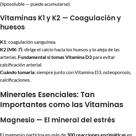
(liposoluble — puede acumularse).
Vitaminas K1 y K2 — Coagulación y
huesos
K1:
coagulación sanguínea.
K2 (MK-7):
dirige el calcio hacia los huesos y lo aleja de las
arterias.
Fundamental si tomas Vitamina D3
para evitar
calcificación arterial.
Cuándo tomarla:
siempre junto con Vitamina D3, osteoporosis,
calcificaciones.
Minerales Esenciales: Tan
Importantes como las Vitaminas
Magnesio — El mineral del estrés
El magnesio participa en más de
300 reacciones enzimáticas
en