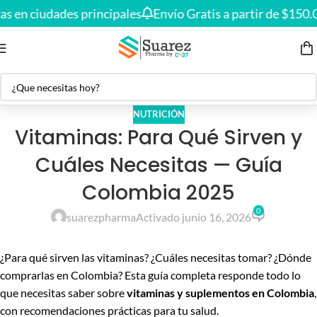
Envío gratis en compras desde
$150.000
🚚
s en ciudades principales
Envío Gratis a partir de $150.0
NUTRICIÓN
Vitaminas: Para Qué Sirven y
Cuáles Necesitas — Guía
Colombia 2025
0
suarezpharma
Activado junio 16, 2026
¿Para qué sirven las vitaminas? ¿Cuáles necesitas tomar? ¿Dónde
comprarlas en Colombia? Esta guía completa responde todo lo
que necesitas saber sobre
vitaminas y suplementos en Colombia
,
con recomendaciones prácticas para tu salud.