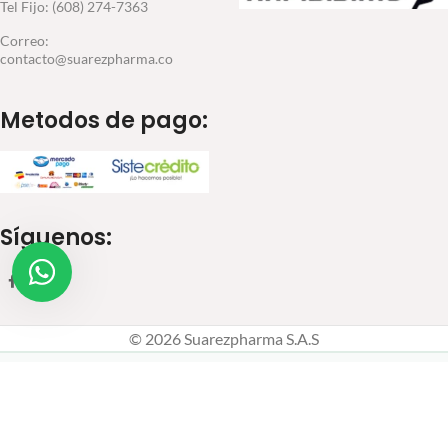
Tel Fijo: (608) 274-7363
Correo:
contacto@suarezpharma.co
Metodos de pago:
Síguenos:
© 2026 Suarezpharma S.A.S
🏥
🔒
Farmacia certificada
Compra 100% segura
Productos auténticos de
SSL · PSE · Tarjetas · Contraentrega