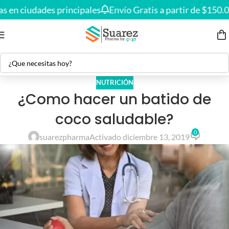
Envío gratis en compras desde
$150.000
🚚
en ciudades principales
Envío Gratis a partir de $150.000
NUTRICIÓN
¿Como hacer un batido de
coco saludable?
0
suarezpharma
Activado diciembre 13, 2019