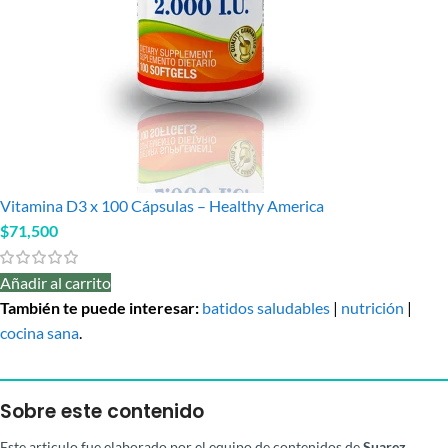
Vitamina D3 x 100 Cápsulas – Healthy America
$
71,500
Añadir al carrito
También te puede interesar:
batidos saludables
|
nutrición
|
cocina sana
.
Sobre este contenido
Este articulo fue elaborado por el equipo de contenidos de
Suarez