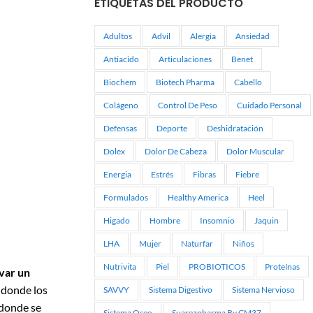
ETIQUETAS DEL PRODUCTO
Adultos
Advil
Alergia
Ansiedad
Antiacido
Articulaciones
Benet
Biochem
Biotech Pharma
Cabello
Colágeno
Control De Peso
Cuidado Personal
Defensas
Deporte
Deshidratación
Dolex
Dolor De Cabeza
Dolor Muscular
Energia
Estrés
Fibras
Fiebre
Formulados
Healthy America
Heel
Higado
Hombre
Insomnio
Jaquin
LHA
Mujer
Naturfar
Niños
Nutrivita
Piel
PROBIOTICOS
Proteínas
var un
, donde los
SAVVY
Sistema Digestivo
Sistema Nervioso
, donde se
Sistema Oseo
Suarezpharma By CM37