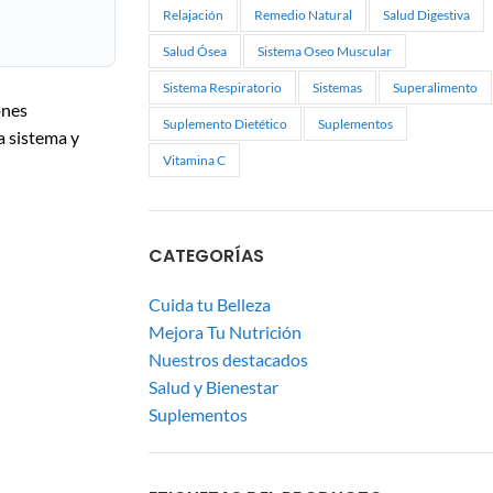
Relajación
Remedio Natural
Salud Digestiva
Salud Ósea
Sistema Oseo Muscular
Sistema Respiratorio
Sistemas
Superalimento
ones
Suplemento Dietético
Suplementos
a sistema y
Vitamina C
CATEGORÍAS
Cuida tu Belleza
Mejora Tu Nutrición
Nuestros destacados
Salud y Bienestar
Suplementos