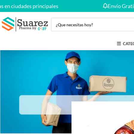
 ciudades principales
Envío Gratis a 
CATE
BELLEZA
,
NU
El Sistema urinario y gen
Publicado por
sua