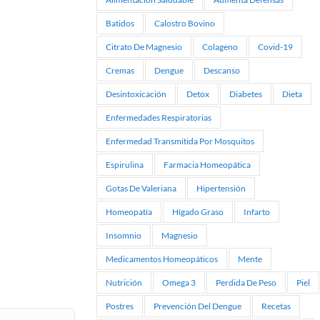
Batidos
Calostro Bovino
Citrato De Magnesio
Colageno
Covid-19
Cremas
Dengue
Descanso
Desintoxicación
Detox
Diabetes
Dieta
Enfermedades Respiratorias
Enfermedad Transmitida Por Mosquitos
Espirulina
Farmacia Homeopática
Gotas De Valeriana
Hipertensión
Homeopatía
Hígado Graso
Infarto
Insomnio
Magnesio
Medicamentos Homeopáticos
Mente
Nutrición
Omega 3
Perdida De Peso
Piel
Postres
Prevención Del Dengue
Recetas