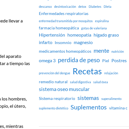
descanso
desintoxicación
detox
Diabetes
Dieta
Enfermedades respiratorias
ede llevar a
enfermedad transmitida por mosquitos
espirulina
farmacia homeopática
gotas de valeriana
Hipertensión
homeopatía
hígado graso
infarto
magnesio
Insomnio
mente
medicamentos homeopáticos
nutrición
del aparato
perdida de peso
omega 3
Postres
Piel
tar a tiempo las
Recetas
prevención del dengue
relajación
remedio natural
salud digestiva
salud ósea
sistema oseo muscular
sistemas
n los hombres,
Sistema respiratorio
superalimento
opio, el útero,
Suplementos
vitamina c
suplemento dietético
es, mientras